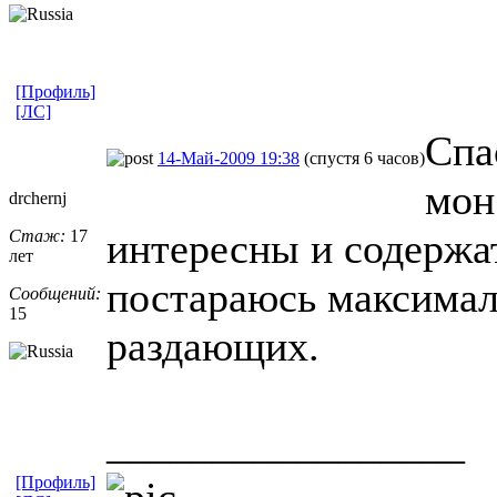
[Профиль]
[ЛС]
Спа
14-Май-2009 19:38
(спустя 6 часов)
мон
drchernj
интересны и содержа
Стаж:
17
лет
постараюсь максимал
Сообщений:
15
раздающих.
_________________
[Профиль]