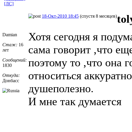
[ЛС]
tol
18-Окт-2010 18:45
(спустя 8 месяцев)
Хотя сегодня я подум
Damian
Стаж:
16
сама говорит ,что ещ
лет
поэтому то ,что она 
Сообщений:
1830
относиться аккуратно,
Откуда:
Донбасс
душеполезно.
И мне так думается
_________________