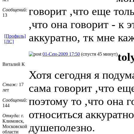
говорит ,что еще тол
Сообщений:
13
,что она говорит - к
аккуратно, тк мне ка
[Профиль]
[ЛС]
tol
01-Сен-2009 17:50
(спустя 45 минут)
Виталий К
Хотя сегодня я подум
сама говорит ,что ещ
Стаж:
17
лет
поэтому то ,что она 
Сообщений:
144
относиться аккуратно,
Откуда:
г.
Климовск,
душеполезно.
Московской
области