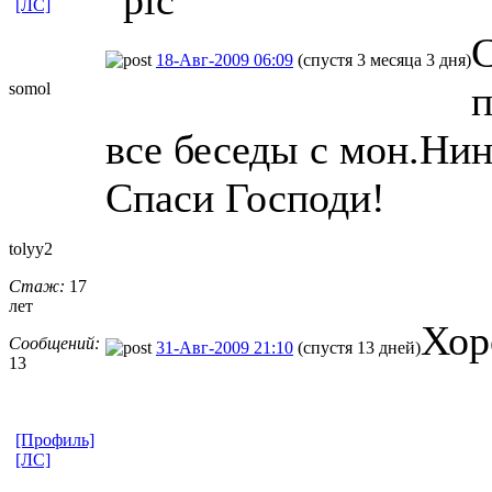
[ЛС]
С
18-Авг-2009 06:09
(спустя 3 месяца 3 дня)
п
somol
все беседы с мон.Нин
Спаси Господи!
tolyy2
Стаж:
17
лет
Хор
Сообщений:
31-Авг-2009 21:10
(спустя 13 дней)
13
[Профиль]
[ЛС]