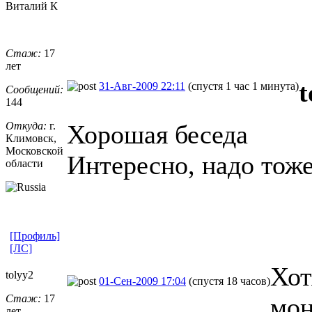
Виталий К
Стаж:
17
лет
t
31-Авг-2009 22:11
(спустя 1 час 1 минута)
Сообщений:
144
Откуда:
г.
Хорошая беседа
Климовск,
Московской
Интересно, надо тоже
области
[Профиль]
[ЛС]
Хот
tolyy2
01-Сен-2009 17:04
(спустя 18 часов)
Стаж:
17
мон
лет