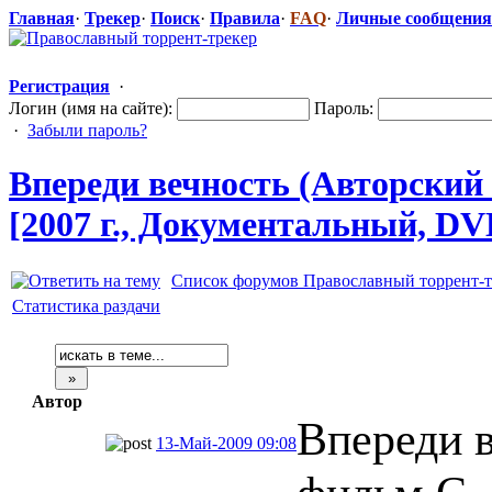
Главная
·
Трекер
·
Поиск
·
Правила
·
FAQ
·
Личные сообщения
Регистрация
·
Логин (имя на сайте):
Пароль:
·
Забыли пароль?
Впереди вечность (Авторский
[2007 г., Документальн
​ый, DV
Список форумов Православный торрент-т
Статистика раздачи
Автор
Впереди 
13-Май-2009 09:08