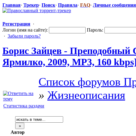
Главная
·
Трекер
·
Поиск
·
Правила
·
FAQ
·
Личные сообщения
Регистрация
·
Логин (имя на сайте):
Пароль:
·
Забыли пароль?
Борис Зайцев - Преподобный 
Ярмилко, 2009, MP3, 160 kbps
Список форумов Пр
»
Жизнеописания
Статистика раздачи
Автор