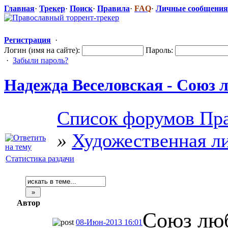
Главная
·
Трекер
·
Поиск
·
Правила
·
FAQ
·
Личные сообщения
Регистрация
·
Логин (имя на сайте):
Пароль:
·
Забыли пароль?
Надежда Веселовская - Союз 
Список форумов Пра
»
Художественная л
Статистика раздачи
Автор
Союз лю
08-Июн-2013 16:01