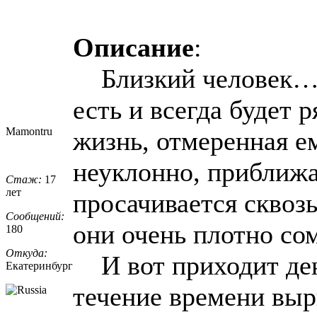
Описание
:
Близкий человек… К
есть и всегда будет 
Mamontru
жизнь, отмеренная е
неуклонно, приближае
Стаж:
17
лет
просачивается сквоз
Сообщений:
они очень плотно сом
180
Откуда:
И вот приходит ден
Екатеринбург
течение времени выр