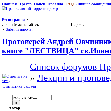
Главная
·
Трекер
·
Поиск
·
Правила
·
FAQ
·
Личные сообщения
Регистрация
·
Логин (имя на сайте):
Пароль:
·
Забыли пароль?
Протоиерей Андрей Овчиннико
книге "ЛЕСТВИЦ
​А" св.Иоан
Список форумов Пр
»
Лекции и пропове
Статистика раздачи
Автор