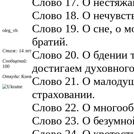
Слово 17. О нестяжа
Слово 18. О нечувст
Слово 19. О сне, о 
oleg_vh
братий.
Стаж:
14 лет
Слово 20. О бдении 
Сообщений:
достигаем духовного
100
Откуда:
Киев
Слово 21. О малодуш
страховании.
Слово 22. О многоо
Слово 23. О безумно
Слово 24. О кротост