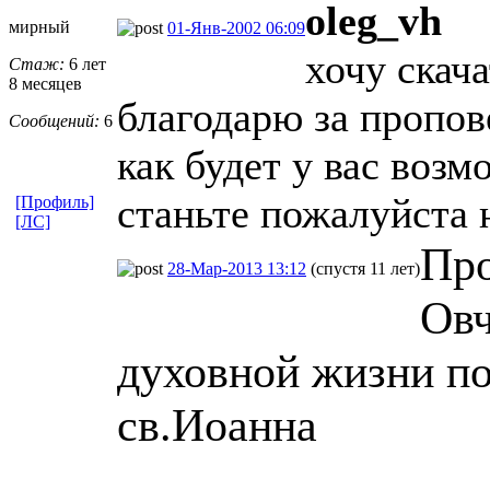
oleg_vh
мирный
01-Янв-2002 06:09
хочу скача
Стаж:
6 лет
8 месяцев
благодарю за пропов
Сообщений:
6
как будет у вас возм
станьте пожалуйста на
[Профиль]
[ЛС]
Про
28-Мар-2013 13:12
(спустя 11 лет)
Овч
духовной жизни 
св.Иоанна