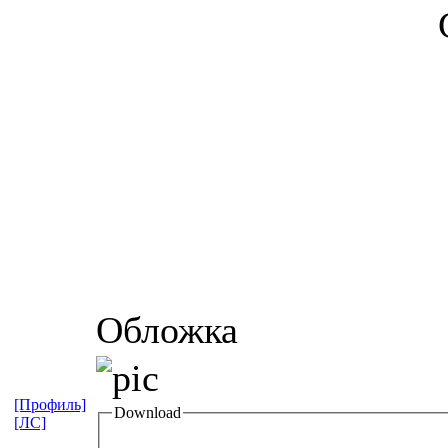
Обложка
[Профиль]
Download
[ЛС]