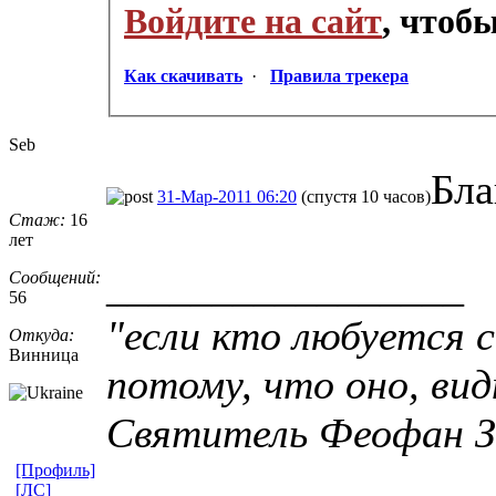
Войдите на сайт
, чтоб
Как скачивать
·
Правила трекера
Seb
Бла
31-Мар-2011 06:20
(спустя 10 часов)
Стаж:
16
лет
_________________
Сообщений:
56
"если кто любуется 
Откуда:
Винница
потому, что оно, вид
Святитель Феофан З
[Профиль]
[ЛС]