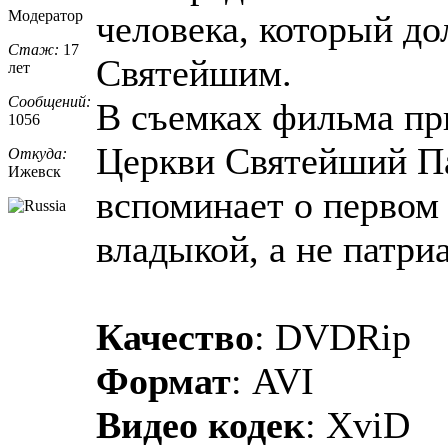
Модератор
человека, который до
Стаж:
17
Святейшим.
лет
Сообщений:
В съемках фильма пр
1056
Церкви Святейший П
Откуда:
Ижевск
вспоминает о первом 
владыкой, а не патри
Качество
: DVDRip
Формат
: AVI
Видео кодек
: XviD