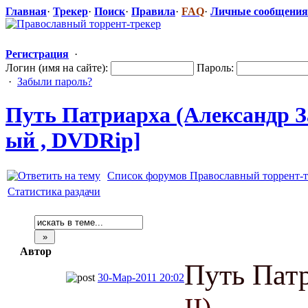
Главная
·
Трекер
·
Поиск
·
Правила
·
FAQ
·
Личные сообщения
Регистрация
·
Логин (имя на сайте):
Пароль:
·
Забыли пароль?
Путь Патриарха (Александр За
ый , DVDRip]
Список форумов Православный торрент-т
Статистика раздачи
Автор
Путь Патр
30-Мар-2011 20:02
II)