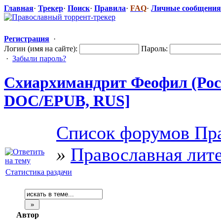
Главная
·
Трекер
·
Поиск
·
Правила
·
FAQ
·
Личные сообщения
Регистрация
·
Логин (имя на сайте):
Пароль:
·
Забыли пароль?
Схиархимандр
​ит Феофил (Ро
DOC/EPUB, RUS]
Список форумов Пра
»
Православная лит
Статистика раздачи
Автор