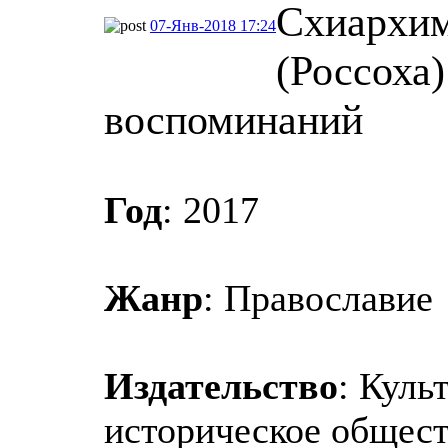
Схиархи
07-Янв-2018 17:24
(Россоха)
воспоминаний
Год
: 2017
Жанр
: Православие
Издательство
: Куль
историческое общес