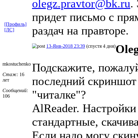
olegz.pravtor@bk.ru
.
придет письмо с пр
[Профиль]
раздач на правторе.
[ЛС]
Ole
13-Янв-2018 23:39
(спустя 4 дня)
Подскажите, пожалуй
mkostuchenko
Стаж:
16
последний скриншот 
лет
Сообщений:
"читалке"?
106
AlReader. Настройки
стандартные, скачива
Если надо могу скин