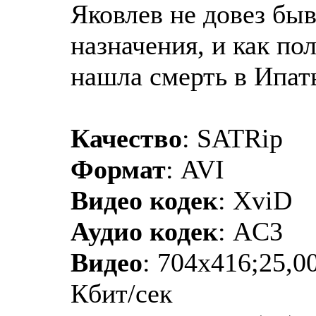
Яковлев не довез бы
назначения, и как по
нашла смерть в Ипат
Качество
: SATRip
Формат
: AVI
Видео кодек
: XviD
Аудио кодек
: AC3
Видео
: 704x416;25,0
Кбит/сек