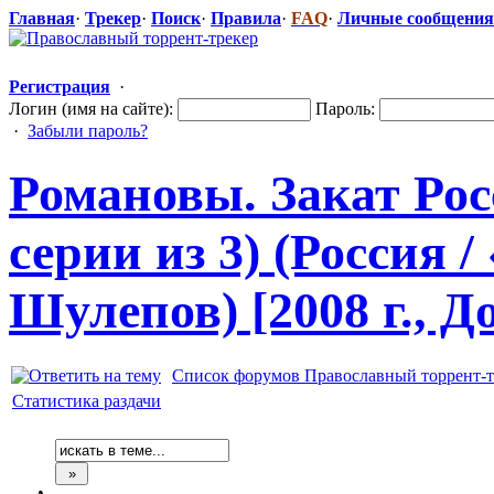
Главная
·
Трекер
·
Поиск
·
Правила
·
FAQ
·
Личные сообщения
Регистрация
·
Логин (имя на сайте):
Пароль:
·
Забыли пароль?
Романовы. Закат Рос
серии из 3) (Россия 
Шулепов) [2008 г., 
Список форумов Православный торрент-т
Статистика раздачи