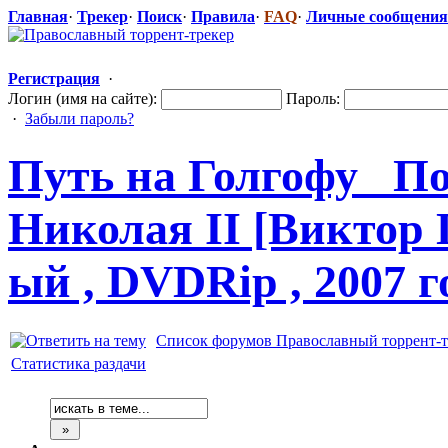
Главная
·
Трекер
·
Поиск
·
Правила
·
FAQ
·
Личные сообщения
Регистрация
·
Логин (имя на сайте):
Пароль:
·
Забыли пароль?
Путь на Голгофу_ П
Николая II [Виктор 
ый , DVDRip , 2007 г
Список форумов Православный торрент-т
Статистика раздачи