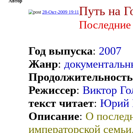
Автор
Путь на Г
28-Окт-2009 19:11
Последние 
Год выпуска
:
2007
Жанр
:
документальны
Продолжительность
Режиссер
:
Виктор Го
текст читает
:
Юрий 
Описание
:
О послед
императорской семьи