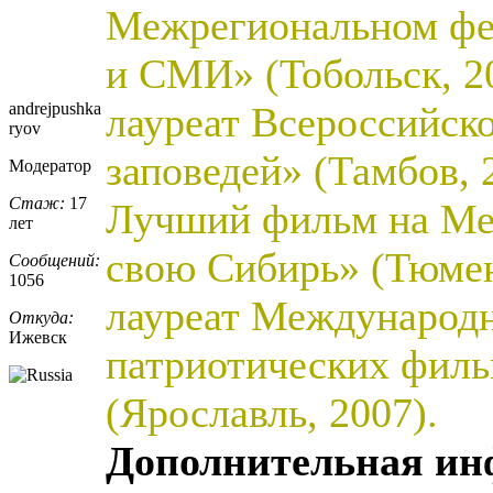
Межрегиональном фе
и СМИ» (Тобольск, 2
andrejpushka
лауреат Всероссийск
ryov
заповедей» (Тамбов, 
Модератор
Стаж:
17
Лучший фильм на Ме
лет
свою Сибирь» (Тюмен
Сообщений:
1056
лауреат Международн
Откуда:
Ижевск
патриотических филь
(Ярославль, 2007).
Дополнительная и