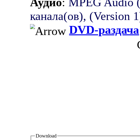
Аудио
:
MPEG Audio (M
канала(ов), (Version 1)
DVD-раздача
Download