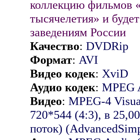
коллекцию фильмов «
тысячелетия» и буде
заведениям России
Качество
:
DVDRip
Формат
:
AVI
Видео кодек
:
XviD
Аудио кодек
:
MPEG A
Видео
:
MPEG-4 Visual
720*544 (4:3), в 25,
поток) (AdvancedSi