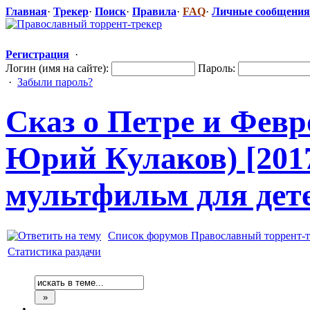
Главная
·
Трекер
·
Поиск
·
Правила
·
FAQ
·
Личные сообщения
Регистрация
·
Логин (имя на сайте):
Пароль:
·
Забыли пароль?
Сказ о Петре и Фев
Юрий Кулаков) [201
мультфильм для дет
Список форумов Православный торрент-т
Статистика раздачи