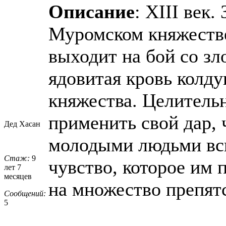
Описание
: XIII век.
Муромском княжестве
выходит на бой со зл
ядовитая кровь колду
княжества. Целитель
применить свой дар,
Дед Хасан
молодыми людьми вс
Стаж:
9
чувство, которое им 
лет 7
месяцев
на множество препят
Сообщений:
5