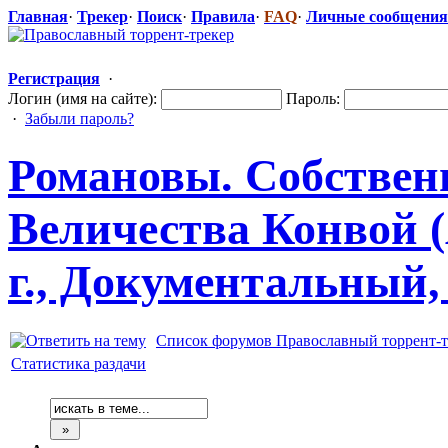
Главная
·
Трекер
·
Поиск
·
Правила
·
FAQ
·
Личные сообщения
Регистрация
·
Логин (имя на сайте):
Пароль:
·
Забыли пароль?
Романовы. Собствен
Величества Конвой (
г., Документальн
​ый
Список форумов Православный торрент-т
Статистика раздачи