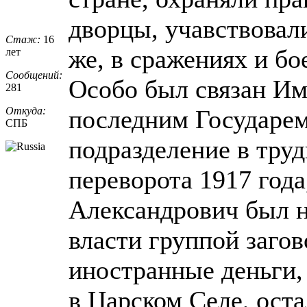
дворцы, учавствовали
Стаж:
16
же, в сражениях и бо
лет
Сообщений:
Особо был связан Им
281
Откуда:
последним Государем
СПБ
подразделение в тру
переворота 1917 год
Александрович был н
власти группой заго
иностранные деньги,
в Царском Селе, оста