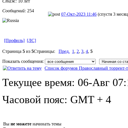
Стаж:
10 лет
Сообщений:
254
07-Окт-2023 11:46
(спустя 3 месяц
[Профиль]
[ЛС]
Страница
5
из
5
Страницы:
Пред.
1
,
2
,
3
,
4
,
5
Показать сообщения:
Список форумов Православный торрент-т
Текущее время:
06-Авг 07:
Часовой пояс:
GMT + 4
Вы
не можете
начинать темы