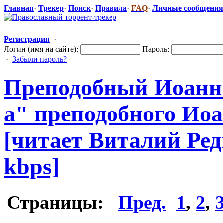
Главная
·
Трекер
·
Поиск
·
Правила
·
FAQ
·
Личные сообщения
Регистрация
·
Логин (имя на сайте):
Пароль:
·
Забыли пароль?
Преподобный Иоанн 
а" преподобного
​ Ио
[читает Виталий Редь
kbps]
Страницы:
Пред.
1
,
2
,