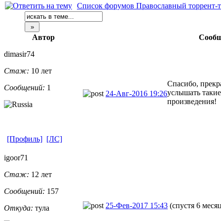
Список форумов Православный торрент-т
Автор
Сооб
dimasir74
Стаж:
10 лет
Спасибо, прекр
Сообщений:
1
услышать таки
24-Авг-2016 19:26
произведения!
[Профиль]
[ЛС]
igoor71
Стаж:
12 лет
Сообщений:
157
25-Фев-2017 15:43
(спустя 6 меся
Откуда:
тула