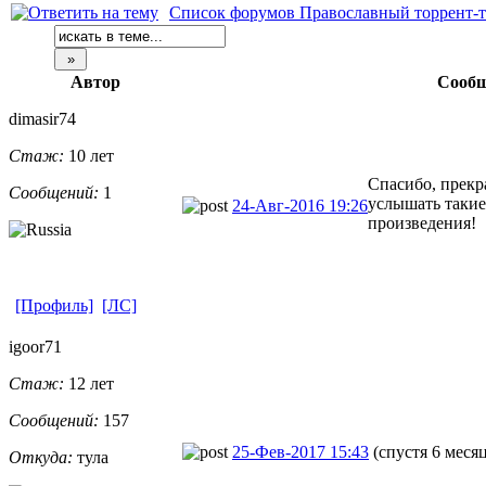
Список форумов Православный торрент-т
Автор
Сооб
dimasir74
Стаж:
10 лет
Спасибо, прекр
Сообщений:
1
услышать таки
24-Авг-2016 19:26
произведения!
[Профиль]
[ЛС]
igoor71
Стаж:
12 лет
Сообщений:
157
25-Фев-2017 15:43
(спустя 6 меся
Откуда:
тула