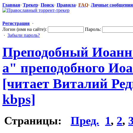
Главная
·
Трекер
·
Поиск
·
Правила
·
FAQ
·
Личные сообщения
Регистрация
·
Логин (имя на сайте):
Пароль:
·
Забыли пароль?
Преподобный Иоанн 
а" преподобного
​ Ио
[читает Виталий Редь
kbps]
Страницы:
Пред.
1
,
2
,