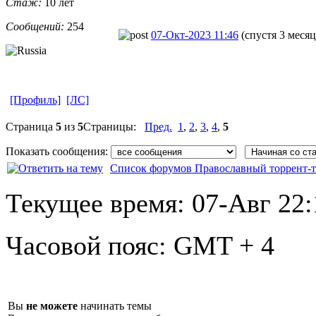
Стаж:
10 лет
Сообщений:
254
07-Окт-2023 11:46
(спустя 3 месяц
[Профиль]
[ЛС]
Страница
5
из
5
Страницы:
Пред.
1
,
2
,
3
,
4
,
5
Показать сообщения:
Список форумов Православный торрент-т
Текущее время:
07-Авг 22:
Часовой пояс:
GMT + 4
Вы
не можете
начинать темы