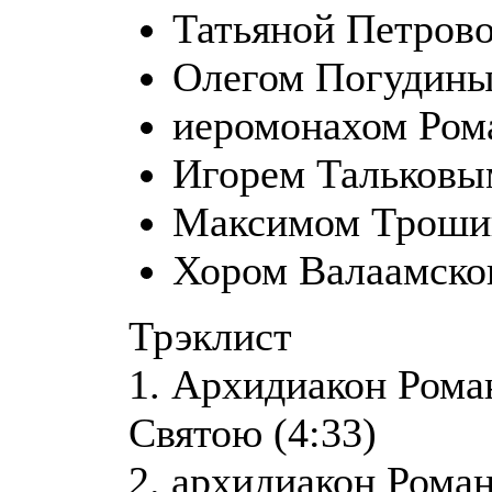
Татьяной Петрово
Олегом Погудины
иеромонахом Ром
Игорем Тальковы
Максимом Троши
Хором Валаамско
Трэклист
1. Архидиакон Рома
Святою (4:33)
2. архидиакон Роман