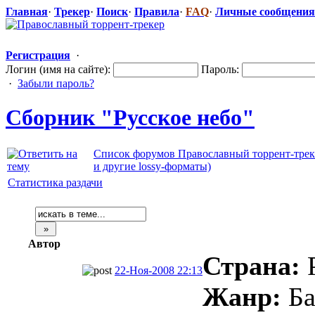
Главная
·
Трекер
·
Поиск
·
Правила
·
FAQ
·
Личные сообщения
Регистрация
·
Логин (имя на сайте):
Пароль:
·
Забыли пароль?
Сборник "Русское
​ небо"
Список форумов Православный торрент-трек
и другие lossy-форматы)
Статистика раздачи
Автор
Страна:
Р
22-Ноя-2008 22:13
Жанр:
Ба