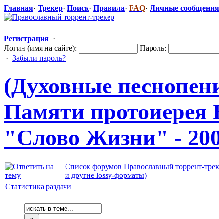
Главная
·
Трекер
·
Поиск
·
Правила
·
FAQ
·
Личные сообщения
Регистрация
·
Логин (имя на сайте):
Пароль:
·
Забыли пароль?
(Духовные песнопен
Памяти протоиерея 
"Слово Жизни" - 200
Список форумов Православный торрент-трек
и другие lossy-форматы)
Статистика раздачи