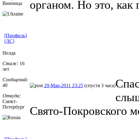
органом. Но это, как 
Винница
[Профиль]
[ЛС]
Нелда
Стаж:
16
лет
Сообщений:
Спас
40
29-Мар-2011 23:25
(спустя 3 часа)
слыш
Откуда:
Санкт-
Петерб
​ург
Свято-Покровского мо