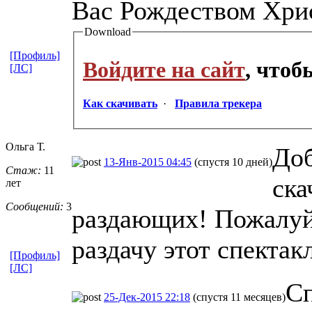
Вас Рождеством Хри
Download
[Профиль]
Войдите на сайт
, что
[ЛС]
Как скачивать
·
Правила трекера
Ольга Т.
Доб
13-Янв-2015 04:45
(спустя 10 дней)
Стаж:
11
ска
лет
Сообщений:
3
раздающих! Пожалуйс
раздачу этот спектак
[Профиль]
[ЛС]
Сп
25-Дек-2015 22:18
(спустя 11 месяцев)