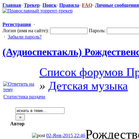
Главная
·
Трекер
·
Поиск
·
Правила
·
FAQ
·
Личные сообщения
Регистрация
·
Логин (имя на сайте):
Пароль:
·
Забыли пароль?
(Аудиоспектак
​ль) Рождествен
Список форумов Пр
»
Детская музыка
Статистика раздачи
Автор
Рождеств
02-Янв-2015 22:46