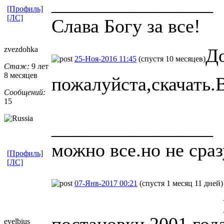
_________________
[Профиль]
[ЛС]
Слава Богу за все!
zvezdohka
Д
25-Ноя-2016 11:45
(спустя 10 месяцев)
Стаж:
9 лет
8 месяцев
пожалуйста,скачать.В
Сообщений:
15
_________________
можно все.но не сразу
[Профиль]
[ЛС]
07-Янв-2017 00:21
(спустя 1 месяц 11 дней)
постановки 2001 год
evelbius