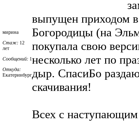
за
выпущен приходом в
Богородицы (на Эльм
мирина
покупала свою верси
Стаж:
12
лет
несколько лет по пра
Сообщений:
1
Откуда:
дыр. СпасиБо раздаю
Екатеринбург
скачивания!
Всех с наступающим