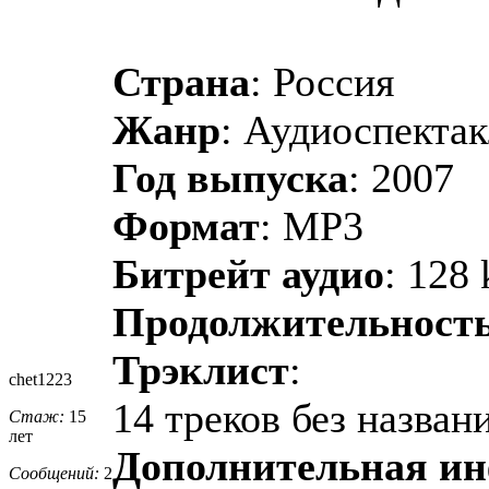
Страна
: Россия
Жанр
: Аудиоспектак
Год выпуска
: 2007
Формат
: MP3
Битрейт аудио
: 128 
Продолжительност
Трэклист
:
chet1223
14 треков без назван
Стаж:
15
лет
Дополнительная и
Сообщений:
2