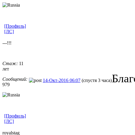
[Профиль]
[ЛС]
---!!!
Стаж:
11
лет
Благ
Сообщений:
14-Окт-2016 06:07
(спустя 3 часа)
979
[Профиль]
[ЛС]
royalstag