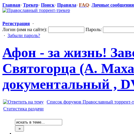
Главная
·
Трекер
·
Поиск
·
Правила
·
FAQ
·
Личные сообщения
Регистрация
·
Логин (имя на сайте):
Пароль:
·
Забыли пароль?
Афон - за жизнь! За
Святогорца (А. Махак
документальн
​ый , 
Список форумов Православный торрент-т
Статистика раздачи