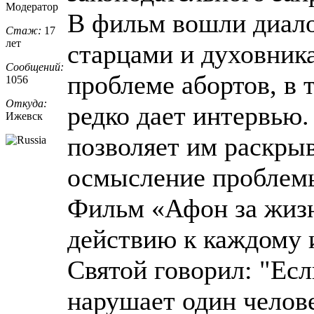
Модератор
В фильм вошли диало
Стаж:
17
лет
старцами и духовник
Сообщений:
проблеме абортов, в 
1056
Откуда:
редко дает интервью
Ижевск
позволяет им раскры
осмысление проблемы
Фильм «Афон за жизн
действию к каждому и
Святой говорил: "Есл
нарушает один челове