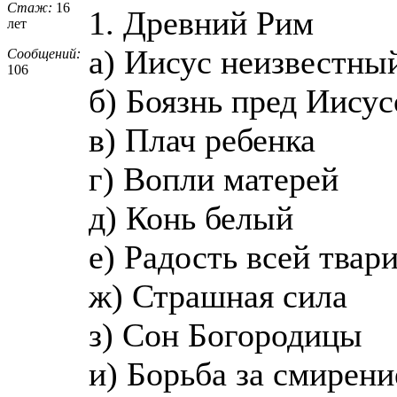
Стаж:
16
1. Древний Рим
лет
а) Иисус неизвестны
Сообщений:
106
б) Боязнь пред Иису
в) Плач ребенка
г) Вопли матерей
д) Конь белый
е) Радость всей твар
ж) Страшная сила
з) Сон Богородицы
и) Борьба за смирени