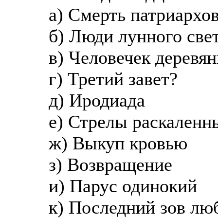
а) Смерть патриархо
б) Люди лунного све
в) Человечек деревя
г) Третий завет?
д) Иродиада
е) Стрелы раскаленн
ж) Выкуп кровью
з) Возвращение
и) Парус одинокий
к) Последний зов лю