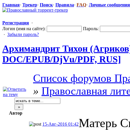
Главная
·
Трекер
·
Поиск
·
Правила
·
FAQ
·
Личные сообщения
Регистрация
·
Логин (имя на сайте):
Пароль:
·
Забыли пароль?
Архимандрит Тихон (Агриков) 
DOC/EPUB/DjV
​u/PDF, RUS]
Список форумов Пра
»
Православная лит
Автор
Матерь С
15-Авг-2016 01:42