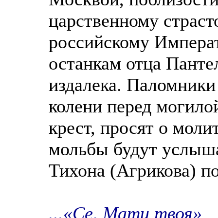
царственному страст
российскому Императ
останкам отца Пант
издалека. Паломники
колени перед могило
крест, просят о моли
мольбы будут услыша
Тихона (Агрикова) 
...«Се, Мати твоя»