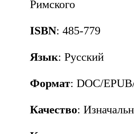
Римского
ISBN
: 485-779
Язык
: Русский
Формат
: DOC/EPUB
Качество
: Изначаль