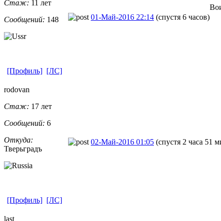
Стаж:
11 лет
Во
01-Май-2016 22:14
(спустя 6 часов)
Сообщений:
148
[Профиль]
[ЛС]
rodovan
Стаж:
17 лет
Сообщений:
6
Откуда:
02-Май-2016 01:05
(спустя 2 часа 51 
Тверьградъ
[Профиль]
[ЛС]
last