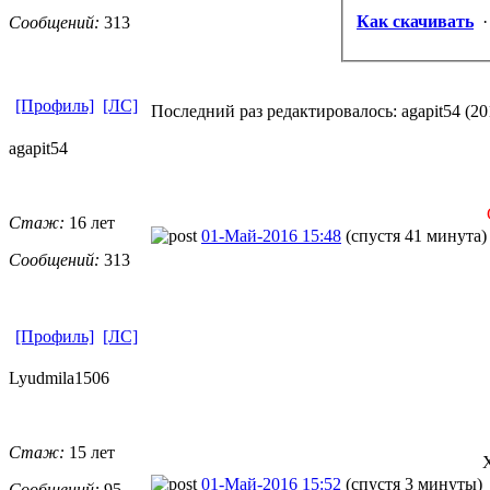
Как скачивать
Сообщений:
313
[Профиль]
[ЛС]
Последний раз редактировалось: agapit54 (201
agapit54
Стаж:
16 лет
01-Май-2016 15:48
(спустя 41 минута)
Сообщений:
313
[Профиль]
[ЛС]
Lyudmila1506
Стаж:
15 лет
01-Май-2016 15:52
(спустя 3 минуты)
Сообщений:
95