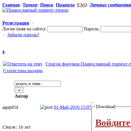
Главная
·
Трекер
·
Поиск
·
Правила
·
FAQ
·
Личные сообщения
Регистрация
·
Логин (имя на сайте):
Пароль:
·
Забыли пароль?
.
Список форумов Православный торрент-т
Статистика раздачи
Автор
..
Download
agapit54
01-Май-2016 15:07
Войдите
Стаж:
16 лет