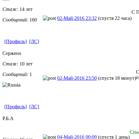
Стаж:
14 лет
С П
02-Май-2016 23:32
(спустя 22 часа)
Сообщений:
160
[Профиль]
[ЛС]
Сержиоs
Стаж:
10 лет
С
Сообщений:
1
п
02-Май-2016 23:50
(спустя 18 минут)
[Профиль]
[ЛС]
Р.Б.А
Спа
04-Май-2016 00:09
(спустя 1 день)