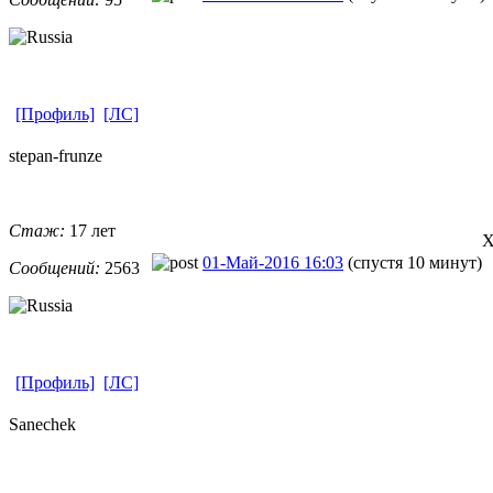
[Профиль]
[ЛС]
stepan-frunz
​e
Стаж:
17 лет
Х
01-Май-2016 16:03
(спустя 10 минут)
Сообщений:
2563
[Профиль]
[ЛС]
Sanechek