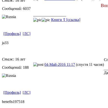
Стаж:
16 лет
Вои
Сообщений:
6037
_________________
Книги ☦ [ссылка]
[Профиль]
[ЛС]
ja33
Стаж:
16 лет
Cп
04-Май-2016 11:17
(спустя 11 часов)
Сообщений:
188
__
Да
[Профиль]
[ЛС]
benefis19751
​8