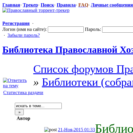
Главная
·
Трекер
·
Поиск
·
Правила
·
FAQ
·
Личные сообщения
Регистрация
·
Логин (имя на сайте):
Пароль:
·
Забыли пароль?
Библиотека Православной
​ Х
Список форумов Пра
»
Библиотеки (собра
Статистика раздачи
Автор
Библио
21-Ноя-2015 01:33