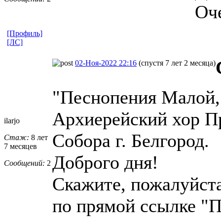
Оч
[Профиль]
[ЛС]
02-Ноя-2022 22:16
(спустя 7 лет 2 месяца)
"Песнопения Малой, 
Архиерейский хор П
ilarjo
Собора г. Белгород.
Стаж:
8 лет
7 месяцев
Доброго дня!
Сообщений:
2
Скажите, пожалуйста
по прямой ссылке "