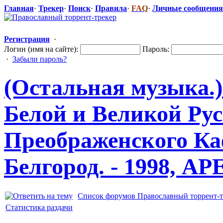
Главная
·
Трекер
·
Поиск
·
Правила
·
FAQ
·
Личные сообщения
Регистрация
·
Логин (имя на сайте):
Пароль:
·
Забыли пароль?
(Остальная музыка.
Белой и Великой Ру
Преображенск
​ого К
Белгород. - 1998, APE 
Список форумов Православный торрент-т
Статистика раздачи