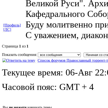
Великой Руси". Арх
Кафедрального Собор
Буду молитвенно при
[Профиль]
[ЛС]
С уважением, диакон
Страница
1
из
1
Показать сообщения:
Список форумов Православный торрент-т
Текущее время:
06-Авг 22:
Часовой пояс:
GMT + 4
Вы
не можете
начинать темы