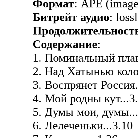
Формат
: APE (image
Битрейт аудио
: loss
Продолжительност
Содержание
:
1. Поминальный план.
2. Над Хатынью колок
3. Воспрянет Россия.
4. Мой родны кут...3
5. Думы мои, думы...
6. Лелеченьки...3.10