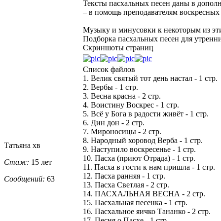
Тексты пасхальных песен даны в дополн
– в помощь преподавателям воскресных 
Музыку и минусовки к некоторым из эти
Подборка пасхальных песен для утренн
Скриншоты страниц
Список файлов
1. Велик святый тот день настал - 1 стр.
2. Вербы - 1 стр.
3. Весна красна - 2 стр.
4. Воистину Воскрес - 1 стр.
5. Всё у Бога в радости живёт - 1 стр.
6. Дин дон - 2 стр.
7. Мироносицы - 2 стр.
8. Народный хоровод Верба - 1 стр.
Татьяна хв
9. Наступило воскресенье - 1 стр.
10. Пасха (приют Отрада) - 1 стр.
Стаж:
15 лет
11. Пасха в гости к нам пришла - 1 стр.
12. Пасха ранняя - 1 стр.
Сообщений:
63
13. Пасха Светлая - 2 стр.
14. ПАСХАЛЬНАЯ ВЕСНА - 2 стр.
15. Пасхальная песенка - 1 стр.
16. Пасхальное яичко Тананко - 2 стр.
17. Песня о Пасхе - 1 стр.