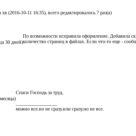
хв (2016-10-11 16:35), всего редактировалось 7 раз(а)
По возможности исправила оформление. Добавила с
количество страниц в файлах. Если что-то еще - сооб
ца 30 дней)
Спаси Господь за труд.
 месяца)
_________________
можно все.но не сразу.или сразу.но не все.