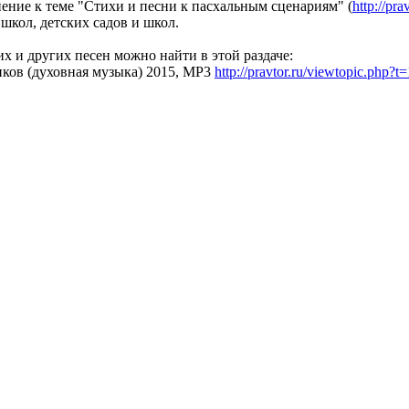
ение к теме "Стихи и песни к пасхальным сценариям" (
http://pr
школ, детских садов и школ.
х и других песен можно найти в этой раздаче:
иков (духовная музыка) 2015, MP3
http://pravtor.ru/viewtopic.php?t