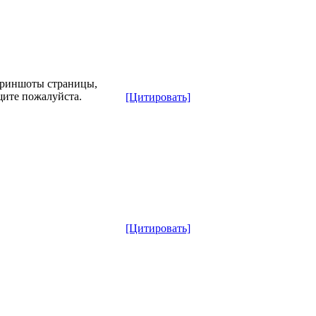
криншоты страницы,
щите пожалуйста.
[Цитировать]
[Цитировать]