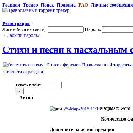
Главная
·
Трекер
·
Поиск
·
Правила
·
FAQ
·
Личные сообщения
Регистрация
·
Логин (имя на сайте):
Пароль:
·
Забыли пароль?
Стихи и песни к пасхальным с
Список форумов Православный торрент-т
Статистика раздачи
Автор
Формат
: word
25-Мар-2015 11:18
Количество фа
Дополнительная информация
: