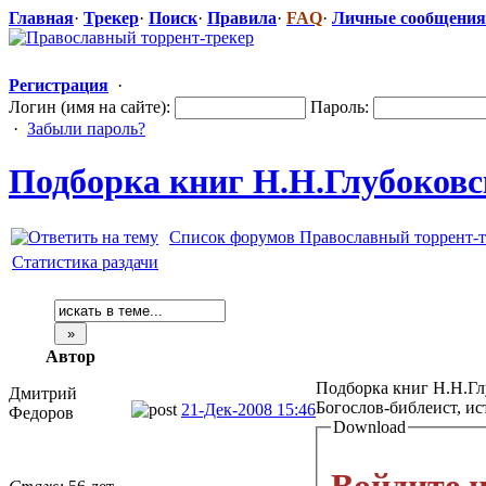
Главная
·
Трекер
·
Поиск
·
Правила
·
FAQ
·
Личные сообщения
Регистрация
·
Логин (имя на сайте):
Пароль:
·
Забыли пароль?
Подборка книг Н.Н.Глубоков
​
Список форумов Православный торрент-т
Статистика раздачи
Автор
Подборка книг Н.Н.Глу
Дмитрий
Богослов-библеист, и
21-Дек-2008 15:46
Федоров
Download
Войдите н