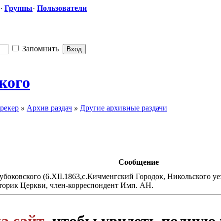
·
Группы
·
Пользователи
Запомнить
ского
рекер
»
Архив раздач
»
Другие архивные раздачи
Сообщение
боковского (6.XII.1863,с.Кичменгский Городок, Никольского уезд
сторик Церкви, член-корреспондент Имп. АН.
а сайт
, чтобы увидеть полную