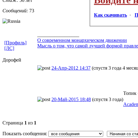
Стаж:
56 лет
Сообщений:
73
Как скачивать
·
П
_________________
О современном монархическом движении
[Профиль]
Мысль о том, что самой лучшей формой правле
[ЛС]
Дорофей
24-Апр-2012 14:37
(спустя 3 года 4 меся
Топик 
20-Май-2015 18:48
(спустя 3 года)
Academ
Страница
1
из
1
Показать сообщения: