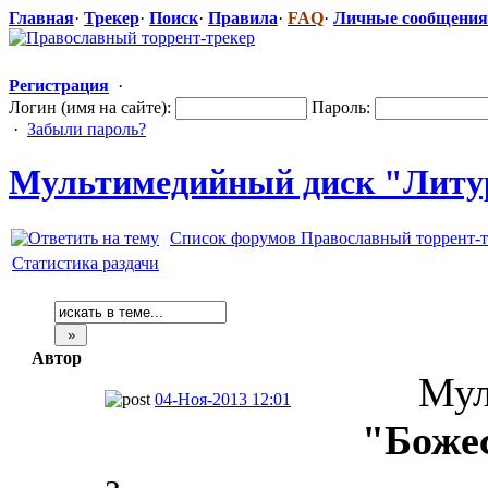
Главная
·
Трекер
·
Поиск
·
Правила
·
FAQ
·
Личные сообщения
Регистрация
·
Логин (имя на сайте):
Пароль:
·
Забыли пароль?
Мультимедийн
​ый диск "Литу
Список форумов Православный торрент-т
Статистика раздачи
Автор
Мул
04-Ноя-2013 12:01
"Боже