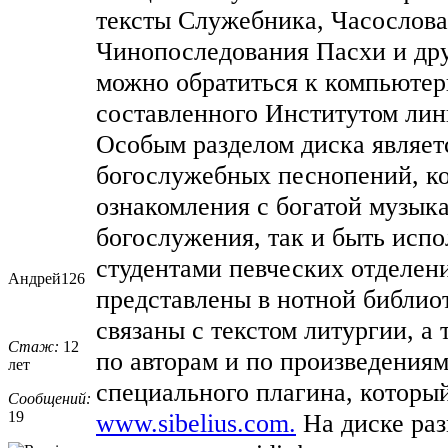
тексты Служебника, Часослова
Чинопоследования Пасхи и др
можно обратиться к компьютер
составленного Институтом лин
Особым разделом диска являет
богослужебных песнопений, ко
ознакомления с богатой музык
богослужения, так и быть испо
студентами певческих отделен
Андрей126
представлены в нотной библиот
связаны с текстом литургии, а
Стаж:
12
по авторам и по произведения
лет
специального плагина, которы
Сообщений:
19
www.sibelius.com.
На диске раз