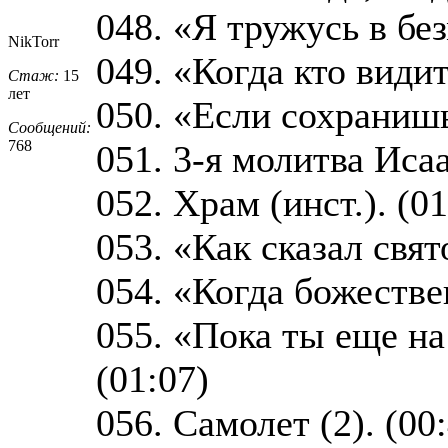
048. «Я тружусь в бе
NikTorr
049. «Когда кто види
Стаж:
15
лет
050. «Если сохранишь
Сообщений:
768
051. 3-я молитва Иса
052. Храм (инст.). (01
053. «Как сказал свя
054. «Когда божестве
055. «Пока ты еще на
(01:07)
056. Самолет (2). (00