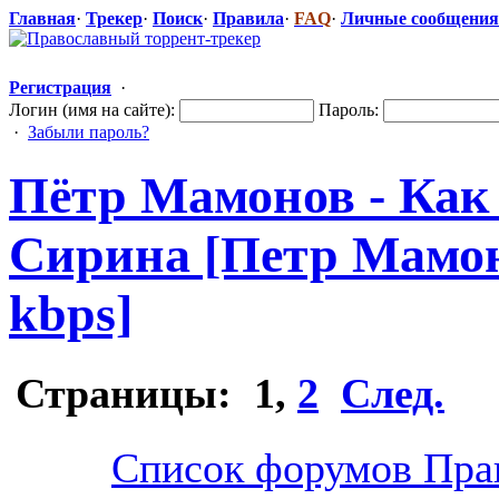
Главная
·
Трекер
·
Поиск
·
Правила
·
FAQ
·
Личные сообщения
Регистрация
·
Логин (имя на сайте):
Пароль:
·
Забыли пароль?
Пётр Мамонов - Как 
Сирина [Петр Мамоно
kbps]
Страницы:
1
,
2
След.
Список форумов Пра