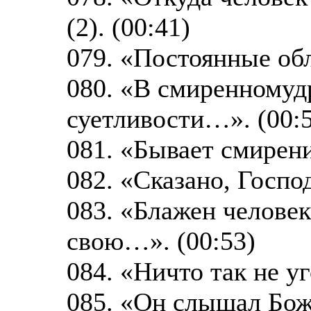
(2). (00:41)
079. «Постоянные обл
080. «В смиренномуд
суетливости…». (00:
081. «Бывает смирени
082. «Сказано, Госпо
083. «Блажен челове
свою…». (00:53)
084. «Ничто так не у
085. «Он слышал Бо