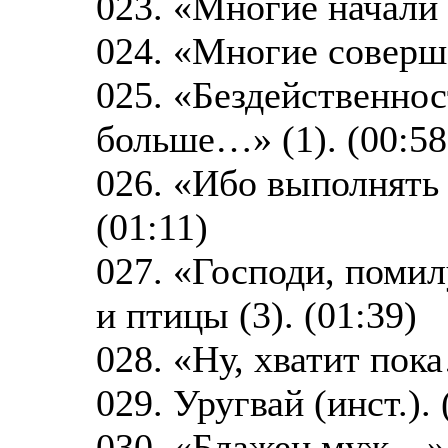
023. «Многие начали 
024. «Многие соверша
025. «Бездейственно
больше…» (1). (00:58
026. «Ибо выполнять
(01:11)
027. «Господи, поми
и птицы (3). (01:39)
028. «Ну, хватит пок
029. Уругвай (инст.). 
030. «Блажен муж…».