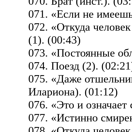
070. Брат (инст.). (03
071. «Если не имеешь
072. «Откуда человек
(1). (00:43)
073. «Постоянные обл
074. Поезд (2). (02:21
075. «Даже отшельни
Илариона). (01:12)
076. «Это и означает
077. «Истинно смире
078. «Откуда человек