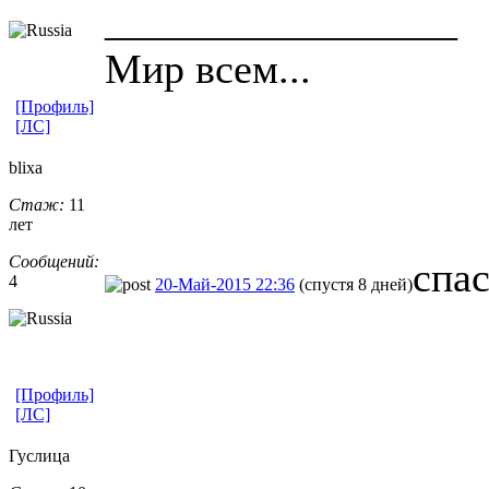
_________________
Мир всем...
[Профиль]
[ЛС]
blixa
Стаж:
11
лет
Сообщений:
спа
4
20-Май-2015 22:36
(спустя 8 дней)
[Профиль]
[ЛС]
Гуслица