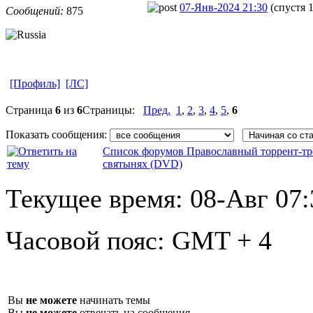
07-Янв-2024 21:30
(спустя 
Сообщений:
875
[Профиль]
[ЛС]
Страница
6
из
6
Страницы:
Пред.
1
,
2
,
3
,
4
,
5
,
6
Показать сообщения:
Список форумов Православный торрент-тр
святынях (DVD)
Текущее время:
08-Авг 07:
Часовой пояс:
GMT + 4
Вы
не можете
начинать темы
Вы
не можете
отвечать на сообщения