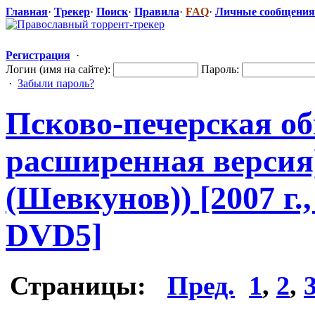
Главная
·
Трекер
·
Поиск
·
Правила
·
FAQ
·
Личные сообщения
Регистрация
·
Логин (имя на сайте):
Пароль:
·
Забыли пароль?
Псково-печер
​ская о
расширенная версия
(Шевкунов)) [2007 г.
DVD5]
Страницы:
Пред.
1
,
2
,