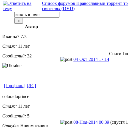
Список форумов Православный торрент-тр
святынях (DVD)
Автор
Иванна7.7.7.
Стаж:
11 лет
Спаси Го
Сообщений:
32
04-Окт-2014 17:14
[Профиль]
[ЛС]
coloradoprin
​ce
Стаж:
11 лет
Сообщений:
5
08-Ноя-2014 00:39
(спустя 1
Откуда:
Новомосковск