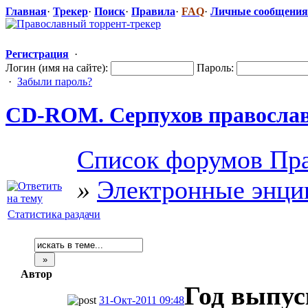
Главная
·
Трекер
·
Поиск
·
Правила
·
FAQ
·
Личные сообщения
Регистрация
·
Логин (имя на сайте):
Пароль:
·
Забыли пароль?
CD-ROM. Серпухов правосла
Список форумов Пра
»
Электронные энци
Статистика раздачи
Автор
Год выпус
31-Окт-2011 09:48