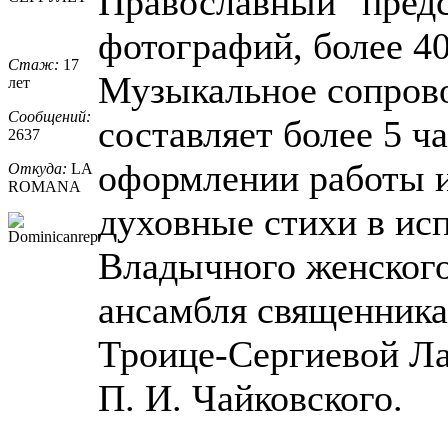
Православный" предс
фотографий, более 40
Стаж:
17
Музыкальное сопров
лет
Сообщений:
составляет более 5 ч
2637
оформлении работы и
Откуда:
LA
ROMANA
духовные стихи в ис
Владычного женского
ансамбля священника
Троице-Сергиевой Л
П. И. Чайковского.