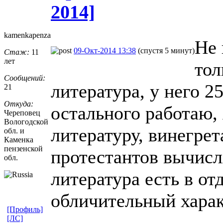
2014]
kamenkapenza
Не 
09-Окт-2014 13:38
(спустя 5 минут)
Стаж:
11
лет
тол
Сообщений:
литература, у него 2
21
Откуда:
остального работаю,
Череповец
Вологодской
литературу, винегрета
обл. и
Каменка
пензенской
протестантов вычисл
обл.
литература есть в от
обличительный харак
[Профиль]
[ЛС]