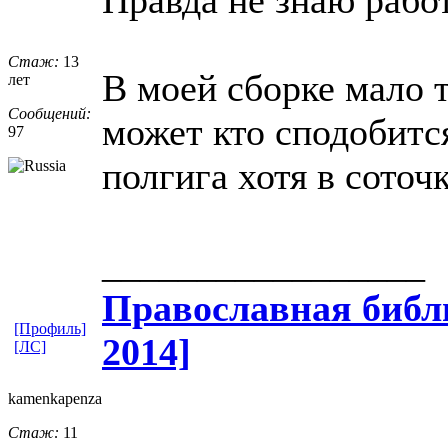
Стаж:
13
В моей сборке мало 
лет
Сообщений:
может кто сподобитс
97
полгига хотя в соточк
_________________
Православная​ библи
[Профиль]
2014]
[ЛС]
kamenkapenza
Стаж:
11