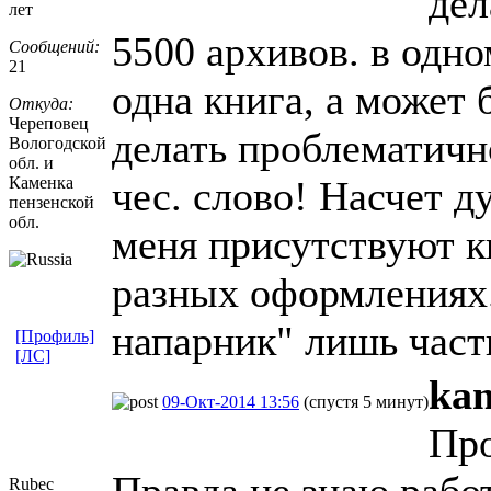
дел
лет
5500 архивов. в одн
Сообщений:
21
одна книга, а может 
Откуда:
Череповец
делать проблематично
Вологодской
обл. и
Каменка
чес. слово! Насчет д
пензенской
обл.
меня присутствуют к
разных оформлениях.
напарник" лишь часть
[Профиль]
[ЛС]
ka
09-Окт-2014 13:56
(спустя 5 минут)
Пр
Правда не знаю работ
Rubec