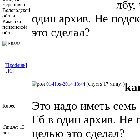
лбу,
Череповец
Вологодской
один архив. Не подск
обл. и
Каменка
пензенской
это сделал?
обл.
[Профиль]
[ЛС]
ka
01-Ноя-2014 18:44
(спустя 17 минут)
Это надо иметь семь 
Rubec
Гб в один архив. Не 
Стаж:
13
целью это сделал?
лет