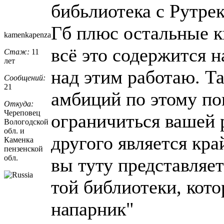
бибьлиотека с Рутре
Гб плюс остальные кн
kamenkapenza
всё это содержится н
Стаж:
11
лет
над этим работаю. Та
Сообщений:
21
амбиций по этому по
Откуда:
Череповец
ограничиться вашей р
Вологодской
обл. и
другого является кра
Каменка
пензенской
обл.
вы туту представляе
той библиотеки, кот
напарник"