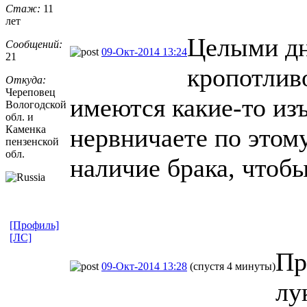
Стаж:
11
лет
Целыми дн
Сообщений:
09-Окт-2014 13:24
21
кропотливо
Откуда:
Череповец
имеются какие-то из
Вологодской
обл. и
Каменка
нервничаете по этом
пензенской
обл.
наличие брака, чтобы
[Профиль]
[ЛС]
Пр
09-Окт-2014 13:28
(спустя 4 минуты)
лу