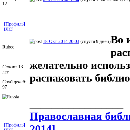
12
[Профиль]
[ЛС]
Во 
18-Окт-2014 20:03
(спустя 9 дней)
Rubec
рас
желательно использ
Стаж:
13
лет
распаковать библио
Сообщений:
97
_________________
Православная​ библи
[Профиль]
2014]