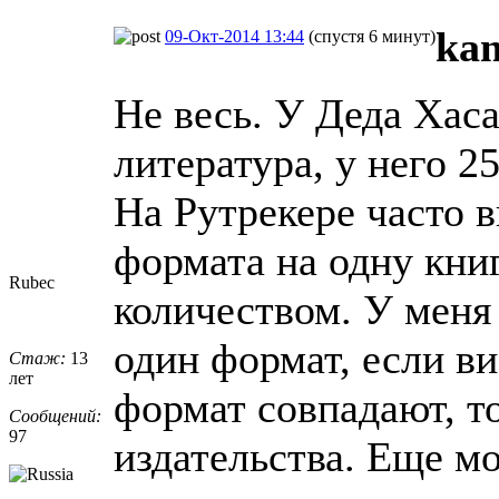
ka
09-Окт-2014 13:44
(спустя 6 минут)
Не весь. У Деда Хас
литература, у него 25
На Рутрекере часто 
формата на одну книг
Rubec
количеством. У меня 
один формат, если ви
Стаж:
13
лет
формат совпадают, то
Сообщений:
97
издательства. Еще мо