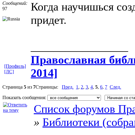
Когда научишься созд
Сообщений:
97
придет.
_________________
Православная​ библи
[Профиль]
2014]
[ЛС]
Страница
5
из
7
Страницы:
Пред.
1
,
2
,
3
,
4
,
5
,
6
,
7
След.
Показать сообщения:
Список форумов Пра
»
Библиотеки (собра