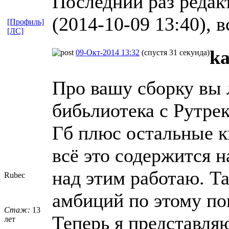
Последний раз редак
(2014-10-09 13:40), в
[Профиль]
[ЛС]
k
09-Окт-2014 13:32
(спустя 31 секунда)
Про вашу сборку вы 
бибьлиотека с Рутре
Гб плюс остальные кн
всё это содержится н
над этим работаю. Та
Rubec
амбиций по этому пов
Стаж:
13
Теперь я представля
лет