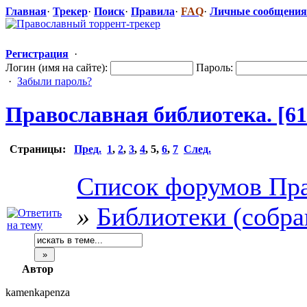
Главная
·
Трекер
·
Поиск
·
Правила
·
FAQ
·
Личные сообщения
Регистрация
·
Логин (имя на сайте):
Пароль:
·
Забыли пароль?
Православная
​ библиотека. [6
Страницы:
Пред.
1
,
2
,
3
,
4
,
5
,
6
,
7
След.
Список форумов Пра
»
Библиотеки (собра
Автор
kamenkapenza