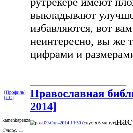
рутрекере имеют плох
выкладывают улучшен
избавляются, вот вам
неинтересно, вы же 
цифрами и размерам
_________________
Православная​ библи
[Профиль]
[ЛС]
2014]
нас
kamenkapenza
09-Окт-2014 13:50
(спустя 6 минут)
Стаж:
11