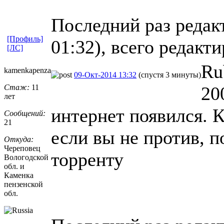
Последний раз редак
[Профиль]
01:32), всего редакти
[ЛС]
Ru
kamenkapenza
09-Окт-2014 13:32
(спустя 3 минуты)
Стаж:
11
20
лет
интернет появился. 
Сообщений:
21
если вы не против, 
Откуда:
Череповец
торренту
Вологодской
обл. и
Каменка
пензенской
обл.