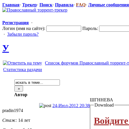
Главная
·
Трекер
·
Поиск
·
Правила
·
FAQ
·
Личные сообщения
Регистрация
·
Логин (имя на сайте):
Пароль:
·
Забыли пароль?
У
Список форумов Православный торрент-т
Статистика раздачи
Автор
ШГННЕВА
Download
24-Июл-2012 20:38
pradin1974
Войдите
Стаж:
14 лет