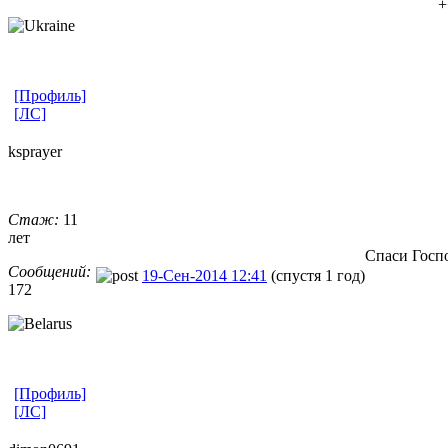
+
[Профиль]
[ЛС]
ksprayer
Стаж:
11
лет
Спаси Госп
Сообщений:
19-Сен-2014 12:41
(спустя 1 год)
172
[Профиль]
[ЛС]