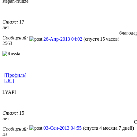
stepan-frunz
​e
Стаж:
17
лет
благода
Сообщений:
26-Апр-2013 04:02
(спустя 15 часов)
2563
[Профиль]
[ЛС]
LYAPI
Стаж:
15
лет
О
03-Сен-2013 04:55
(спустя 4 месяца 7 дней)
Сообщений:
_
43