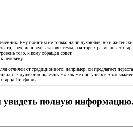
менник. Ему понятны не только наши духовные, но и житейские 
театр, грех, исповедь - таковы темы, о которых размышляет стар
овень того, к кому обращен совет.
к человеку.
яд отличен от традиционного: например, он предлагает перестат
риводит к душевной болезни. Но как же поступить в этом важне
 старца Порфирия.
ы увидеть полную информацию