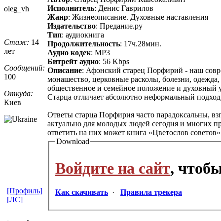
Исполнитель
: Денис Гаврилов
oleg_vh
Жанр
: Жизнеописание. Духовные наставления
Издательство
: Предание.ру
Тип
: аудиокнига
Стаж:
14
Продолжительность
: 17ч.28мин.
лет
Аудио кодек
: MP3
Битрейт аудио
: 56 Kbps
Сообщений:
Описание
: Афонский старец Порфирий - наш совре
100
монашество, церковные расколы, болезни, одежда, 
общественное и семейное положение и духовный ур
Откуда:
Старца отличает абсолютно неформальный подход 
Киев
Ответы старца Порфирия часто парадоксальны, взгл
актуально для молодых людей сегодня и многих п
ответить на них может книга «Цветослов советов»
Download
Войдите на сайт
, чтоб
[Профиль]
Как скачивать
·
Правила трекера
[ЛС]