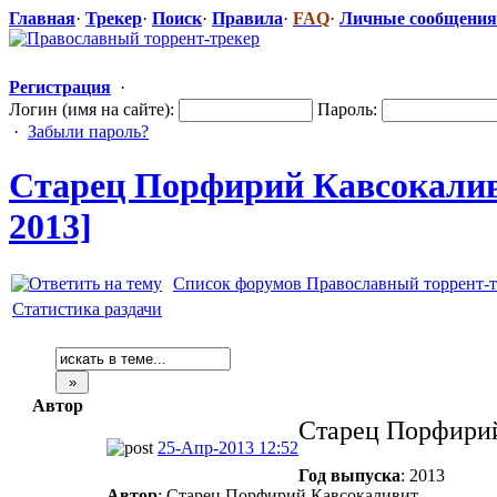
Главная
·
Трекер
·
Поиск
·
Правила
·
FAQ
·
Личные сообщения
Регистрация
·
Логин (имя на сайте):
Пароль:
·
Забыли пароль?
Старец Порфирий Кавсокали
2013]
Список форумов Православный торрент-т
Статистика раздачи
Автор
Старец Порфирий
25-Апр-2013 12:52
Год выпуска
: 2013
Автор
: Старец Порфирий Кавсокаливит