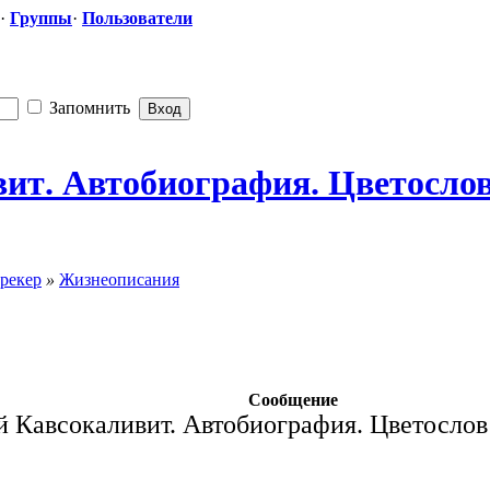
·
Группы
·
Пользователи
Запомнить
вит
​. Автобиографи
​я. Цветосло
рекер
»
Жизнеописания
Сообщение
 Кавсокаливит. Автобиография. Цветослов