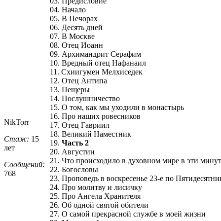
03. Предисловие
04. Начало
05. В Печорах
06. Десять дней
07. В Москве
08. Отец Иоанн
09. Архимандрит Серафим
10. Вредный отец Нафанаил
11. Cхиигумен Мелхиседек
12. Отец Антипа
13. Пещеры
14. Послушничество
15. О том, как мы уходили в монастырь
16. Про наших ровесников
NikTorr
17. Отец Гавриил
18. Великий Наместник
Стаж:
15
19.
Часть 2
лет
20. Августин
21. Что происходило в духовном мире в эти мину
Сообщений:
22. Богословы
768
23. Проповедь в воскресенье 23-е по Пятидесятни
24. Про молитву и лисичку
25. Про Ангела Хранителя
26. Об одной святой обители
27. О самой прекрасной службе в моей жизни