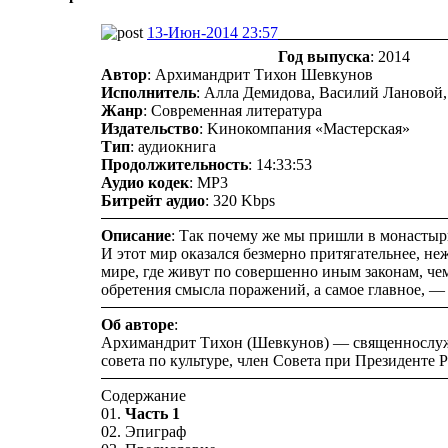
13-Июн-2014 23:57
Год выпуска
: 2014
Автор
: Архимандрит Тихон Шевкунов
Исполнитель
: Алла Демидова, Василий Лановой
Жанр
: Современная литература
Издательство
: Kинокомпания «Мастерская»
Тип
: аудиокнига
Продолжительность
: 14:33:53
Аудио кодек
: MP3
Битрейт аудио
: 320 Kbps
Описание
: Так почему же мы пришли в монастырь
И этот мир оказался безмерно притягательнее, не
мире, где живут по совершенно иным законам, че
обретения смысла поражений, а самое главное, —
Об авторе
:
Архимандрит Тихон (Шевкунов) — священнослужи
совета по культуре, член Совета при Президенте Р
Содержание
01.
Часть 1
02. Эпиграф