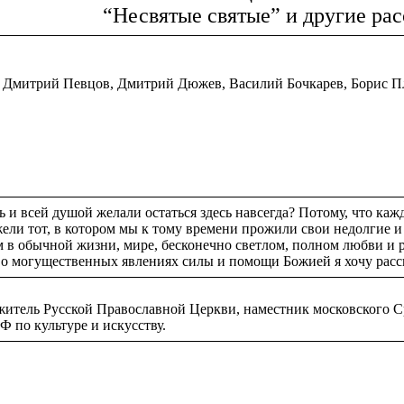
“Несвятые святые” и другие ра
, Дмитрий Певцов, Дмитрий Дюжев, Василий Бочкарев, Борис Пл
 и всей душой желали остаться здесь навсегда? Потому, что каж
жели тот, в котором мы к тому времени прожили свои недолгие 
м в обычной жизни, мире, бесконечно светлом, полном любви и 
 о могущественных явлениях силы и помощи Божией я хочу расск
тель Русской Православной Церкви, наместник московского Ср
Ф по культуре и искусству.