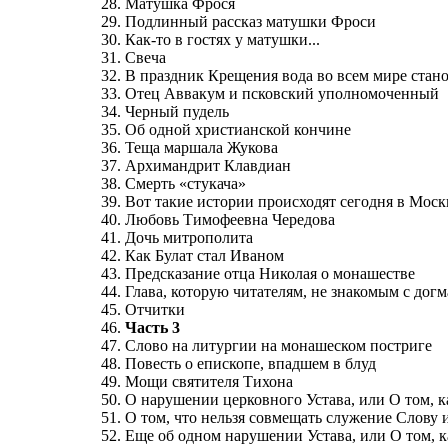
28. Матушка Фрося
29. Подлинный рассказ матушки Фроси
30. Как-то в гостях у матушки...
31. Свеча
32. В праздник Крещения вода во всем мире стан
33. Отец Аввакум и псковский уполномоченный
34. Черный пудель
35. Об одной христианской кончине
36. Теща маршала Жукова
37. Архимандрит Клавдиан
38. Смерть «стукача»
39. Вот такие истории происходят сегодня в Моск
40. Любовь Тимофеевна Чередова
41. Дочь митрополита
42. Как Булат стал Иваном
43. Предсказание отца Николая о монашестве
44. Глава, которую читателям, не знакомым с до
45. Отчитки
46.
Часть 3
47. Слово на литургии на монашеском постриге
48. Повесть о епископе, впадшем в блуд
49. Мощи святителя Тихона
50. О нарушении церковного Устава, или О том, 
51. О том, что нельзя совмещать служение Слову 
52. Еще об одном нарушении Устава, или О том, 