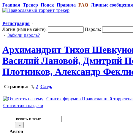
Главная
·
Трекер
·
Поиск
·
Правила
·
FAQ
·
Личные сообщения
Регистрация
·
Логин (имя на сайте):
Пароль:
·
Забыли пароль?
Архимандрит Тихон Шевкунов 
Василий Лановой, Дмитрий П
Плотников, Александр Феклист
Страницы:
1
,
2
След.
Список форумов Православный торрент-т
Статистика раздачи
Автор