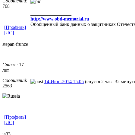
Сообщений:
768
_________________
http://www.obd-memorial.ru
Обобщенный банк данных о защитниках Отечеств
[Профиль]
[ЛС]
stepan-frunz
​e
Стаж:
17
лет
Сообщений:
14-Июн-2014 15:05
(спустя 2 часа 32 минут
2563
[Профиль]
[ЛС]
ja33