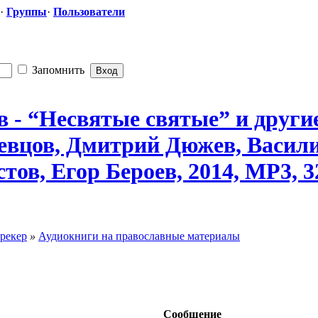
·
Группы
·
Пользователи
Запомнить
- “Несвятые святые” и другие
евцов, Дмитрий Дюжев, Васили
ов, Егор Бероев, 2014, MP3, 3
рекер
»
Аудиокниги на православные материалы
Сообщение