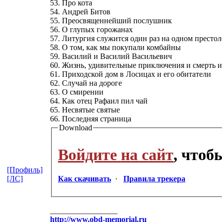
53. Про кота
54. Андрей Битов
55. Преосвященнейший послушник
56. О глупых горожанах
57. Литургия служится один раз на одном престол
58. О том, как мы покупали комбайны
59. Василий и Василий Васильевич
60. Жизнь, удивительные приключения и смерть 
61. Приходской дом в Лосицах и его обитатели
62. Случай на дороге
63. О смирении
64. Как отец Рафаил пил чай
65. Несвятые святые
66. Последняя страница
Download
Войдите на сайт
, чтоб
[Профиль]
[ЛС]
Как скачивать
·
Правила трекера
_________________
http://www.obd-memorial.ru