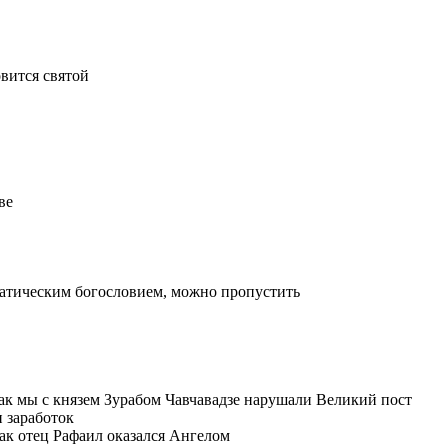
овится святой
ве
гматическим богословием, можно пропустить
как мы с князем Зурабом Чавчавадзе нарушали Великий пост
и заработок
как отец Рафаил оказался Ангелом