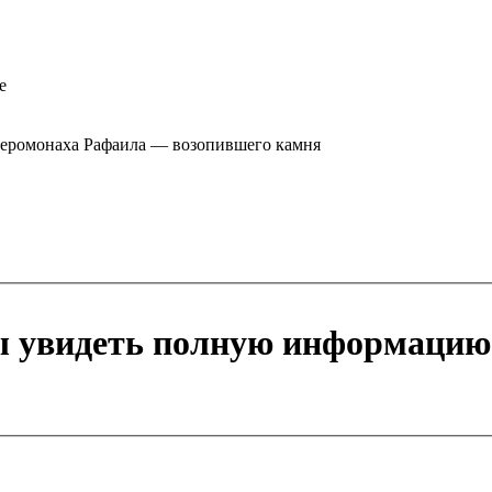
е
иеромонаха Рафаила — возопившего камня
ы увидеть полную информацию