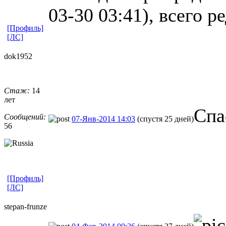
03-30 03:41), всего р
[Профиль]
[ЛС]
dok1952
Стаж:
14
лет
Спа
Сообщений:
07-Янв-2014 14:03
(спустя 25 дней)
56
[Профиль]
[ЛС]
stepan-frunz
​e