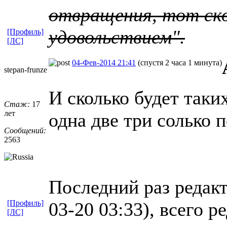
отвращения, тот ско
удовольствием".
[Профиль]
[ЛС]
04-Фев-2014 21:41
(спустя 2 часа 1 минута)
stepan-frunz
​e
И сколько будет таки
Стаж:
17
лет
одна две три солько 
Сообщений:
2563
Последний раз редакт
[Профиль]
03-20 03:33), всего р
[ЛС]