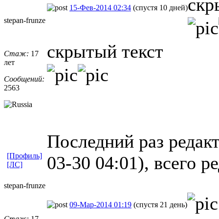
скр
15-Фев-2014 02:34
(спустя 10 дней)
stepan-frunz
​e
скрытый текст
Стаж:
17
лет
Сообщений:
2563
Последний раз редакт
[Профиль]
03-30 04:01), всего р
[ЛС]
stepan-frunz
​e
09-Мар-2014 01:19
(спустя 21 день)
Стаж:
17