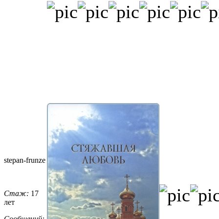
stepan-frunz
​e
Стаж:
17
лет
Сообщений: