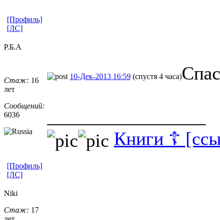
[Профиль]
[ЛС]
Р.Б.А
Спас
10-Дек-2013 16:59
(спустя 4 часа)
Стаж:
16
лет
Сообщений:
_________________
6036
Книги ☦ [ссы
[Профиль]
[ЛС]
Niki
Стаж:
17
лет