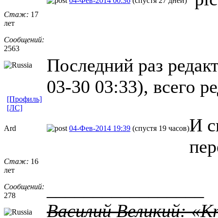
04-Фев-2014 00:36
(спустя 27 дней)
Стаж:
17
лет
Сообщений:
2563
Последний раз редакт
03-30 03:33), всего р
[Профиль]
[ЛС]
И с
Ard
04-Фев-2014 19:39
(спустя 19 часов)
пер
Стаж:
16
лет
_________________
Сообщений:
278
Василий Великий: «К