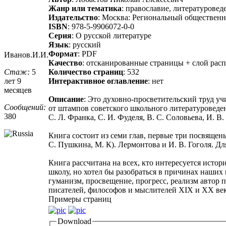
Жанр или тематика
: православие, литературовед
Издательство
: Москва: Региональный общественн
ISBN
: 978-5-9906072-0-0
Серия
: О русской литературе
Язык
: русский
Формат
: PDF
Иванов.И.И.
Качество
: отсканированные страницы + слой расп
Стаж:
5
Количество страниц
: 532
лет 9
Интерактивное оглавление
: нет
месяцев
Описание
: Это духовно-просветительский труд уч
Сообщений:
от штампов советского школьного литературоведен
380
С. Л. Франка, С. И. Фуделя, В. С. Соловьева, И. 
Книга состоит из семи глав, первые три посвящен
С. Пушкина, М. К). Лермонтова и И. В. Гоголя. 
Книга рассчитана на всех, кто интересуется истор
школу, но хотел бы разобраться в причинах наших
гуманизм, просвещение, прогресс, реализм автор 
писателей, философов и мыслителей XIX и XX век
Примеры страниц
Download