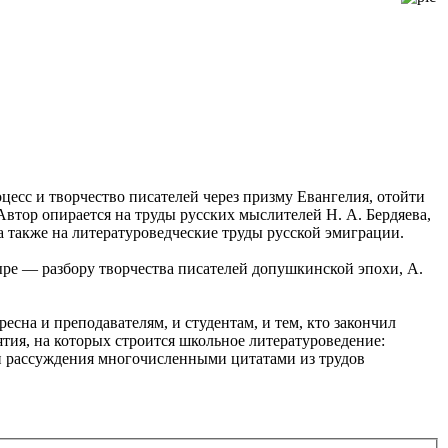
цесс и творчество писателей через призму Евангелия, отойти
Автор опирается на труды русских мыслителей Н. А. Бердяева,
, а также на литературоведческие труды русской эмиграции.
ыре — разбору творчества писателей допушкинской эпохи, А.
есна и преподавателям, и студентам, и тем, кто закончил
тия, на которых строится школьное литературоведение:
ои рассуждения многочисленными цитатами из трудов