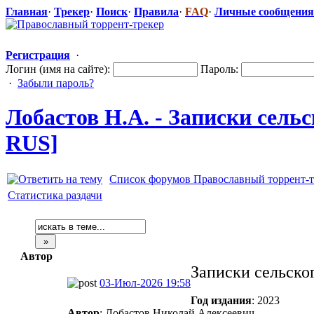
Главная
·
Трекер
·
Поиск
·
Правила
·
FAQ
·
Личные сообщения
Регистрация
·
Логин (имя на сайте):
Пароль:
·
Забыли пароль?
Лобастов Н.А. - Записки сельс
RUS]
Список форумов Православный торрент-т
Статистика раздачи
Автор
Записки сельског
03-Июл-2026 19:58
Год издания
: 2023
Автор
: Лобастов Николай Алексеевич