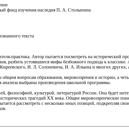
ение
ый фонд изучения наследия П. А. Столыпина
ознанного текста
ителя-практика. Автор пытается посмотреть на исторический про
ия, разбить устоявшиеся мифы безбожного подхода к классике. 
В. Киреевского, И. Л. Солоневича, И. А. Ильина и многих других
ы общим вопросам образования, мировоззрения и истории, а чет
Для анализа выбраны произведения школьной программы.
ией, философией, культурой, литературой России. Она будет интер
 исторических трагедий XX века. Общие мировоззренческие поня
пытается рассмотреть с несколько иных позиций, подкрепляя св
ов.