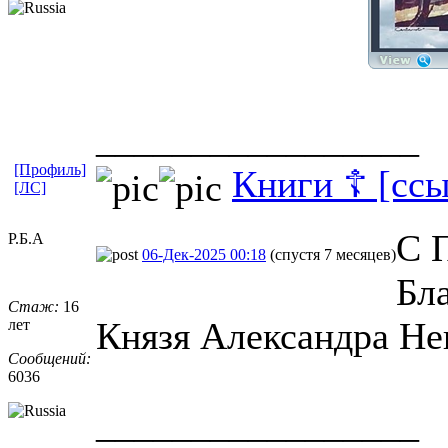
_________________
[Профиль]
Книги ☦ [ссы
[ЛС]
С 
Р.Б.А
06-Дек-2025 00:18
(спустя 7 месяцев)
Бл
Стаж:
16
Князя Александра Не
лет
Сообщений:
6036
_________________