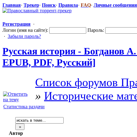
Главная
·
Трекер
·
Поиск
·
Правила
·
FAQ
·
Личные сообщения
Регистрация
·
Логин (имя на сайте):
Пароль:
·
Забыли пароль?
Русская история - Богданов А.
EPUB, PDF, Русский]
Список форумов Пра
»
Исторические мат
Статистика раздачи
Автор