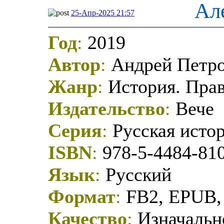
Ал
25-Апр-2025 21:57
Год
:
2019
Автор
:
Андрей Петро
Жанр
:
История. Пра
Издательство
:
Вече
Серия
:
Русская исто
ISBN
:
978-5-4484-81
Язык
:
Русский
Формат
:
FB2, EPUB,
Качество
:
Изначально