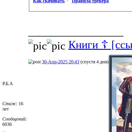
Как скачивать
·
Правила трекера
_________________
Книги ☦ [ссы
30-Апр-2025 20:43
(спустя 4 дня)
Р.Б.А
Стаж:
16
лет
Сообщений:
6036