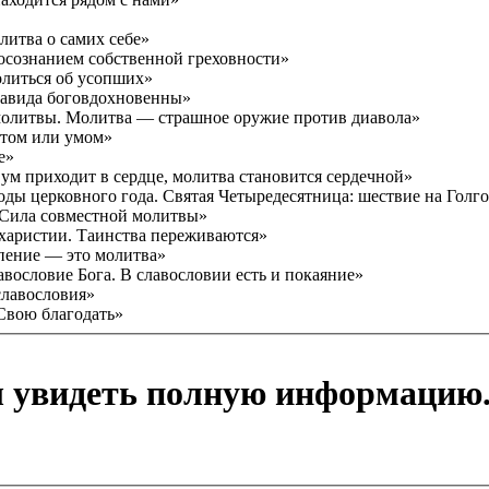
олитва о самих себе»
с осознанием собственной греховности»
молиться об усопших»
 Давида боговдохновенны»
а молитвы. Молитва — страшное оружие против диавола»
отом или умом»
е»
а ум приходит в сердце, молитва становится сердечной»
иоды церковного года. Святая Четыредесятница: шествие на Голг
 Сила совместной молитвы»
вхаристии. Таинства переживаются»
опение — это молитва»
лавословие Бога. В славословии есть и покаяние»
 славословия»
 Свою благодать»
ы увидеть полную информацию