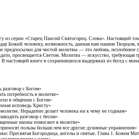
гу из серии «Старец Паисий Святогорец. Слова». Настоящий т
дар Божий человеку, возможность, данная нам нашим Творцом, в
 предпосылки для чистой молитвы — это любовь, незлобивое се
дати, просвещается Светом. Молитва — искусство, требующая тр
 В настоящей книге в сохранившихся выдержках из бесед с мо
ть разговор с Богом»
ать потребность в молитве»
мехи в общении с Богом»
енная исповедь Христу»
в молитве. Нерадение делает человека ни к чему не годным»
заводить разговор с бесом»
Священные иконы помогают в молитве»
 приносят пользы больше,чем все другие духовные упражнения»
ники: Пресвятая Богородица, ангелы и святые. Глава 1. Божия Ма
находится рядом с нами»