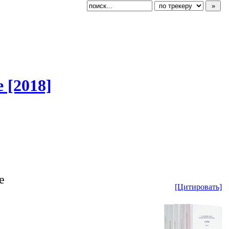
 [2018]
е
[Цитировать]