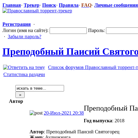
Главная
·
Трекер
·
Поиск
·
Правила
·
FAQ
·
Личные сообщения
Регистрация
·
Логин (имя на сайте):
Пароль:
·
Забыли пароль?
Преподобный Паисий Святогоре
Список форумов Православный торрент-т
Статистика раздачи
Автор
Преподобный Паи
20-Июл-2021 20:38
Год выпуска
: 2018
Автор
: Преподобный Паисий Святогорец
Жанр
: Аудиокнига