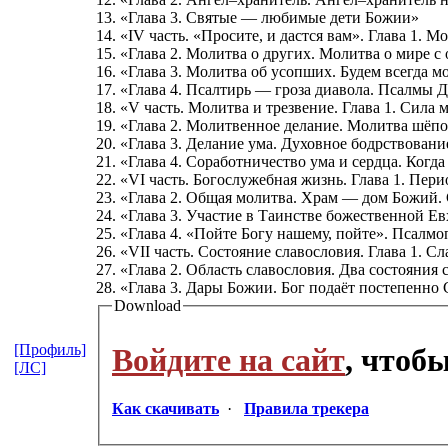
13. «Глава 3. Святые — любимые дети Божии»
14. «IV часть. «Просите, и дастся вам». Глава 1. М
15. «Глава 2. Молитва о других. Молитва о мире 
16. «Глава 3. Молитва об усопших. Будем всегда 
17. «Глава 4. Псалтирь — гроза диавола. Псалмы
18. «V часть. Молитва и трезвение. Глава 1. Сил
19. «Глава 2. Молитвенное делание. Молитва шёп
20. «Глава 3. Делание ума. Духовное бодрствовани
21. «Глава 4. Соработничество ума и сердца. Когд
22. «VI часть. Богослужебная жизнь. Глава 1. Пер
23. «Глава 2. Общая молитва. Храм — дом Божий.
24. «Глава 3. Участие в Таинстве божественной Е
25. «Глава 4. «Пойте Богу нашему, пойте». Псалм
26. «VII часть. Состояние славословия. Глава 1. С
27. «Глава 2. Область славословия. Два состояния
28. «Глава 3. Дары Божии. Бог подаёт постепенно
Download
[Профиль]
Войдите на сайт
, чтоб
[ЛС]
Как скачивать
·
Правила трекера