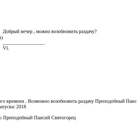
Добрый вечер , можно возобновить раздачу?
в)
_________________
Vl.
го времени . Возможно возобновить раздачу Преподобный Паиси
ыпуска: 2018
: Преподобный Паисий Святогорец