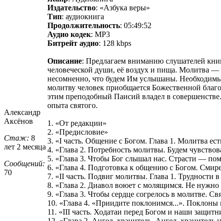
Издательство
: «Азбука веры»
Тип
: аудиокнига
Продолжительность
: 05:49:52
Аудио кодек
: MP3
Битрейт аудио
: 128 kbps
Описание
: Предлагаем вниманию слушателей кни
человеческой души, её воздух и пища. Молитва — 
несомненно, что будем Им услышаны. Необходимые
молитву человек приобщается Божественной благо
этим преподобный Паисий владел в совершенстве.
опыта святого.
Александр
Аксёнов
1. «От редакции»
2. «Предисловие»
Стаж:
8
3. «I часть. Общение с Богом. Глава 1. Молитва ес
лет 2 месяца
4. «Глава 2. Потребность молитвы. Будем чувствов
5. «Глава 3. Чтобы Бог слышал нас. Страсти — по
Сообщений:
6. «Глава 4. Подготовка к общению с Богом. Смир
70
7. «II часть. Подвиг молитвы. Глава 1. Трудности 
8. «Глава 2. Диавол воюет с молящимся. Не нужно 
9. «Глава 3. Чтобы сердце согрелось в молитве. 
10. «Глава 4. «Приидите поклонимся...». Поклоны
11. «III часть. Ходатаи перед Богом и наши защит
12. «Глава 2. Ангел–хранитель. Ангел–хранитель 