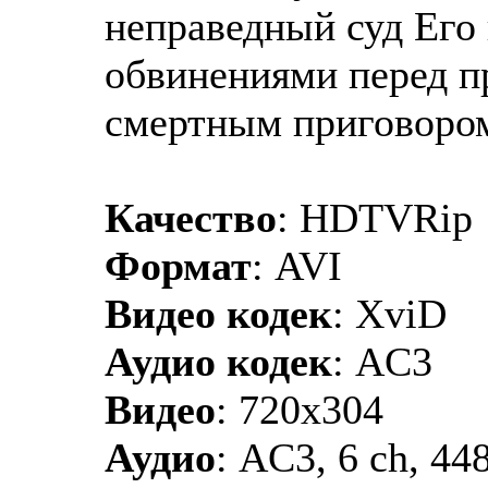
неправедный суд Его 
обвинениями перед п
смертным приговором
Качество
: HDTVRip
Формат
: AVI
Видео кодек
: XviD
Аудио кодек
: AC3
Видео
: 720x304
Аудио
: АC3, 6 ch, 44