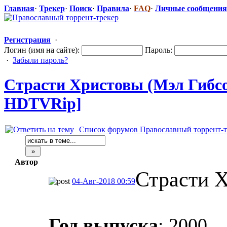
Главная
·
Трекер
·
Поиск
·
Правила
·
FAQ
·
Личные сообщения
Регистрация
·
Логин (имя на сайте):
Пароль:
·
Забыли пароль?
Страсти Христовы (Мэл Гибсон
HDTVRip]
Список форумов Православный торрент-т
Автор
Страсти 
04-Авг-2018 00:59
Год выпуска
: 2000