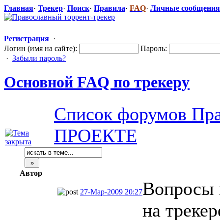
Главная
·
Трекер
·
Поиск
·
Правила
·
FAQ
·
Личные сообщения
Регистрация
·
Логин (имя на сайте):
Пароль:
·
Забыли пароль?
Основной FAQ по трекеру
Список форумов Пра
ПРОЕКТЕ
Автор
Вопросы 
27-Мар-2009 20:27
на трекер