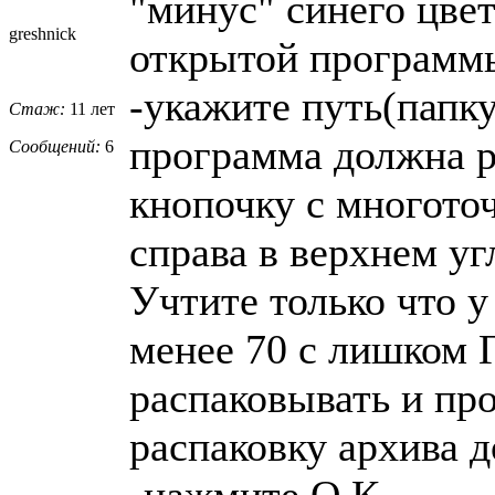
"минус" синего цвет
greshnick
открытой программы
-укажите путь(папку
Стаж:
11 лет
программа должна р
Сообщений:
6
кнопочку с многото
справа в верхнем уг
Учтите только что 
менее 70 с лишком Г
распаковывать и пр
распаковку архива д
-нажмите О.К.