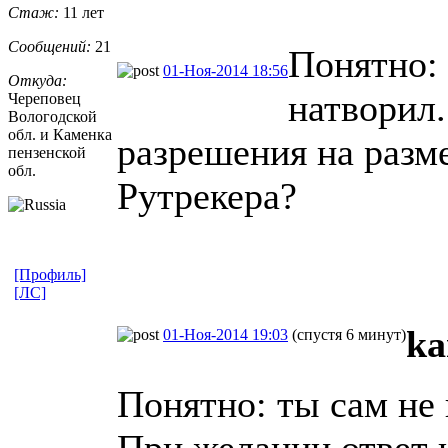
Стаж:
11 лет
Сообщений:
21
Понятно: 
01-Ноя-2014 18:56
Откуда:
натворил.
Череповец
Вологодской
обл. и Каменка
разрешения на разме
пензенской
обл.
Рутрекера?
[Профиль]
[ЛС]
ka
01-Ноя-2014 19:03
(спустя 6 минут)
Понятно: ты сам не 
При желании ответ 