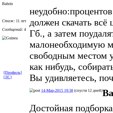
Bahrin
неудобно:процентов 
должен скачать всё 
Стаж:
11 лет
Сообщений:
4
Гб., а затем поудал
малонеобходимую мн
свободным местом у м
как нибудь, собират
[Профиль]
Вы удивляетесь, поч
[ЛС]
Ba
14-Мар-2015 19:38
(спустя 12 дней)
Достойная подборка;