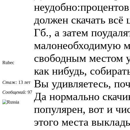
неудобно:процентов 
должен скачать всё 
Гб., а затем поудал
малонеобходимую мн
свободным местом у м
Rubec
как нибудь, собират
Вы удивляетесь, поч
Стаж:
13 лет
Сообщений:
97
Да нормально скачив
популярен, вот и ч
этого места выклад