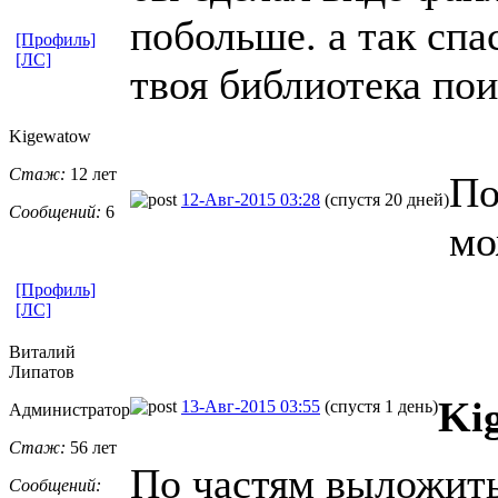
побольше. а так спа
[Профиль]
[ЛС]
твоя библиотека пои
Kigewatow
Стаж:
12 лет
По
12-Авг-2015 03:28
(спустя 20 дней)
Сообщений:
6
мо
[Профиль]
[ЛС]
Виталий
Липатов
Ki
13-Авг-2015 03:55
(спустя 1 день)
Администратор
Стаж:
56 лет
По частям выложит
Сообщений: