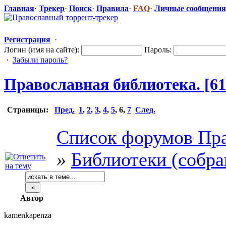
Главная
·
Трекер
·
Поиск
·
Правила
·
FAQ
·
Личные сообщения
Регистрация
·
Логин (имя на сайте):
Пароль:
·
Забыли пароль?
Православная
​ библиотека. [6
Страницы:
Пред.
1
,
2
,
3
,
4
,
5
,
6
,
7
След.
Список форумов Пра
»
Библиотеки (собра
Автор
kamenkapenza