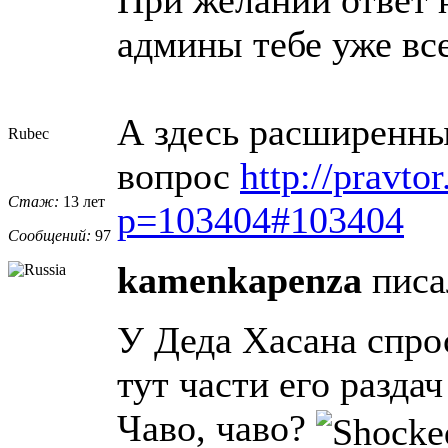
админы тебе уже все
А здесь расширенны
Rubec
вопрос
http://pravto
Стаж:
13 лет
p=103404#103404
Сообщений:
97
kamenkapenza
писа
У Деда Хасана спро
тут части его раздач
Чаво, чаво?