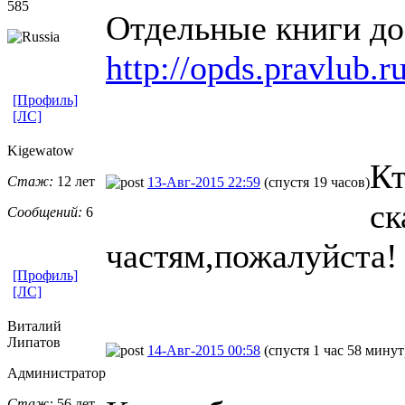
585
Отдельные книги до
http://opds.pravlub.r
[Профиль]
[ЛС]
Kigewatow
Кт
Стаж:
12 лет
13-Авг-2015 22:59
(спустя 19 часов)
ск
Сообщений:
6
частям,пожалуйста!
[Профиль]
[ЛС]
Виталий
Липатов
14-Авг-2015 00:58
(спустя 1 час 58 минут
Администратор
Стаж:
56 лет