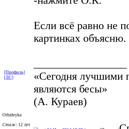
Если всё равно не п
картинках объясню.
_________________
[Профиль]
«Сегодня лучшими 
[ЛС]
являются бесы»
(А. Кураев)
Orhideyka
С
Стаж:
12 лет