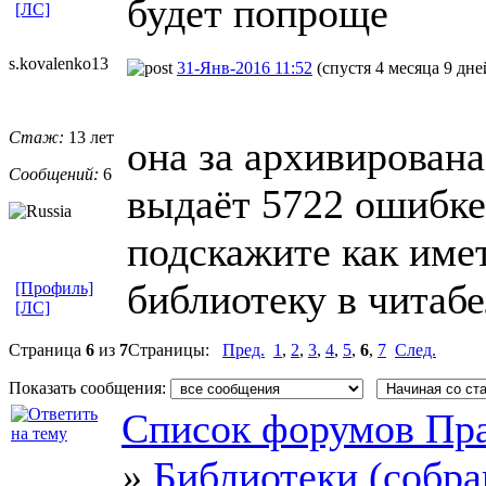
будет попроще
[ЛС]
s.kovalenko1
​3
31-Янв-2016 11:52
(спустя 4 месяца 9 дне
Стаж:
13 лет
она за архивирован
Сообщений:
6
выдаёт 5722 ошибке 
подскажите как име
библиотеку в читаб
[Профиль]
[ЛС]
Страница
6
из
7
Страницы:
Пред.
1
,
2
,
3
,
4
,
5
,
6
,
7
След.
Показать сообщения:
Список форумов Пра
»
Библиотеки (собра