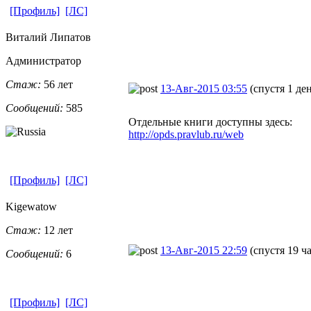
[Профиль]
[ЛС]
Виталий Липатов
Администратор
Стаж:
56 лет
13-Авг-2015 03:55
(спустя 1 де
Сообщений:
585
Отдельные книги доступны здесь:
http://opds.pravlub.ru/web
[Профиль]
[ЛС]
Kigewatow
Стаж:
12 лет
13-Авг-2015 22:59
(спустя 19 ч
Сообщений:
6
[Профиль]
[ЛС]