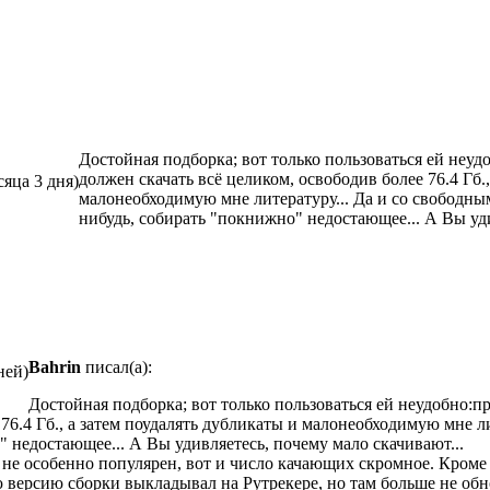
Достойная подборка; вот только пользоваться ей неудо
должен скачать всё целиком, освободив более 76.4 Гб.
сяца 3 дня)
малонеобходимую мне литературу... Да и со свободным м
нибудь, собирать "покнижно" недостающее... А Вы уди
Bahrin
писал(а):
ней)
Достойная подборка; вот только пользоваться ей неудобно:пр
76.4 Гб., а затем поудалять дубликаты и малонеобходимую мне лит
" недостающее... А Вы удивляетесь, почему мало скачивают...
р не особенно популярен, вот и число качающих скромное. Кром
 версию сборки выкладывал на Рутрекере, но там больше не обно