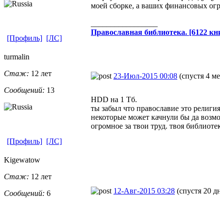
моей сборке, а ваших финансовых ог
_________________
Православная​ библиотека. [6122 кни
[Профиль]
[ЛС]
turmalin
Стаж:
12 лет
23-Июл-2015 00:08
(спустя 4 м
Сообщений:
13
HDD на 1 Тб.
ты забыл что православие это религия
некоторые может качнули бы да возмо
огромное за твои труд. твоя библиоте
[Профиль]
[ЛС]
Kigewatow
Стаж:
12 лет
12-Авг-2015 03:28
(спустя 20 д
Сообщений:
6