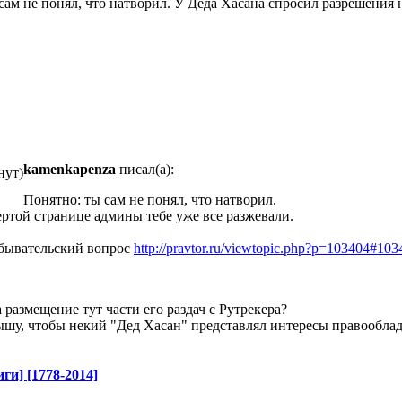
сам не понял, что натворил. У Деда Хасана спросил разрешения н
kamenkapenza
писал(а):
нут)
Понятно: ты сам не понял, что натворил.
ртой странице админы тебе уже все разжевали.
обывательский вопрос
http://pravtor.ru/viewtopic.php?p=103404#103
размещение тут части его раздач с Рутрекера?
шу, чтобы некий "Дед Хасан" представлял интересы правообла
ги] [1778-2014]