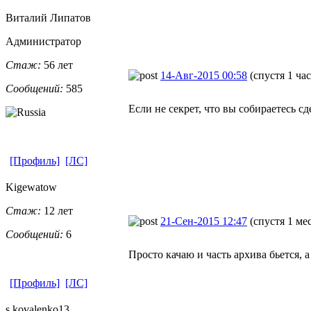
Виталий Липатов
Администратор
Стаж:
56 лет
14-Авг-2015 00:58
(спустя 1 ча
Сообщений:
585
Если не секрет, что вы собираетесь сд
[Профиль]
[ЛС]
Kigewatow
Стаж:
12 лет
21-Сен-2015 12:47
(спустя 1 ме
Сообщений:
6
Просто качаю и часть архива бьется,
[Профиль]
[ЛС]
s.kovalenko1
​3