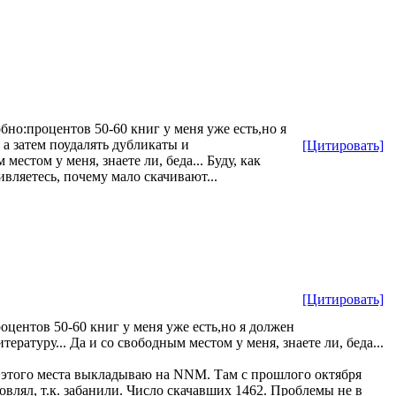
бно:процентов 50-60 книг у меня уже есть,но я
, а затем поудалять дубликаты и
[Цитировать]
естом у меня, знаете ли, беда... Буду, как
вляетесь, почему мало скачивают...
[Цитировать]
оцентов 50-60 книг у меня уже есть,но я должен
ературу... Да и со свободным местом у меня, знаете ли, беда...
е этого места выкладываю на NNM. Там с прошлого октября
влял, т.к. забанили. Число скачавших 1462. Проблемы не в