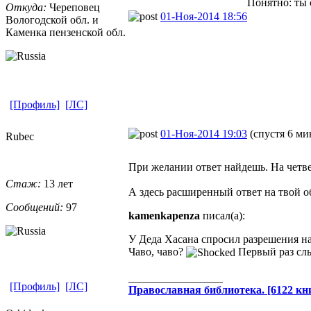
Понятно: ты 
Откуда:
Череповец
01-Ноя-2014 18:56
Вологодской обл. и
Каменка пензенской обл.
[Профиль]
[ЛС]
01-Ноя-2014 19:03
(спустя 6 ми
Rubec
При желании ответ найдешь. На четве
Стаж:
13 лет
А здесь расширенный ответ на твой 
Сообщений:
97
kamenkapenza
писал(а):
У Деда Хасана спросил разрешения на 
Чаво, чаво?
Первый раз слы
_________________
[Профиль]
[ЛС]
Православная​ библиотека. [6122 кни