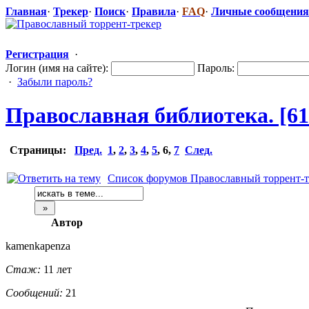
Главная
·
Трекер
·
Поиск
·
Правила
·
FAQ
·
Личные сообщения
Регистрация
·
Логин (имя на сайте):
Пароль:
·
Забыли пароль?
Православная
​ библиотека. [6
Страницы:
Пред.
1
,
2
,
3
,
4
,
5
,
6
,
7
След.
Список форумов Православный торрент-т
Автор
kamenkapenza
Стаж:
11 лет
Сообщений:
21