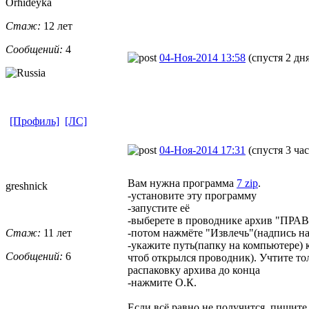
Orhideyka
Стаж:
12 лет
Сообщений:
4
04-Ноя-2014 13:58
(спустя 2 дн
[Профиль]
[ЛС]
04-Ноя-2014 17:31
(спустя 3 час
Вам нужна программа
7 zip
.
greshnick
-установите эту программу
-запустите её
-выберете в проводнике архив "ПР
Стаж:
11 лет
-потом нажмёте "Извлечь"(надпись на
-укажите путь(папку на компьютере) 
Сообщений:
6
чтоб открылся проводник). Учтите тол
распаковку архива до конца
-нажмите О.К.
Если всё равно не получится, пишите