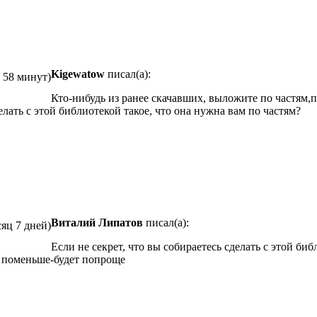
Kigewatow
писал(а):
с 58 минут)
Кто-нибудь из ранее скачавших, выложите по частям,
елать с этой библиотекой такое, что она нужна вам по частям?
Виталий Липатов
писал(а):
сяц 7 дней)
Если не секрет, что вы собираетесь сделать с этой биб
 а поменьше-будет попроще