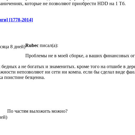
раничениях, которые не позволяют приобрести HDD на 1 Тб.
ги] [1778-2014]
Rubec
писал(а):
есяца 8 дней)
Проблемы не в моей сборке, а ваших финансовых ог
 бедных а не богатых и знаменитых. кроме того на отшибе в дерев
жности непозволяют ни сети ни компа. если бы сделал виде фаил
ка поистине безценна.
По частям выложить можно?
ней)