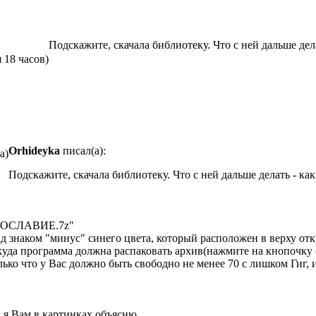
Подскажите, скачала библиотеку. Что с ней дальше дел
я 18 часов)
Orhideyka
писал(а):
а)
Подскажите, скачала библиотеку. Что с ней дальше делать - ка
АВОСЛАВИЕ.7z"
д знаком "минус" синего цвета, который расположен в верху от
куда программа должна распаковать архив(нажмите на кнопочку с
ько что у Вас должно быть свободно не менее 70 с лишком Гиг, 
, я Вам в картинках объясню.