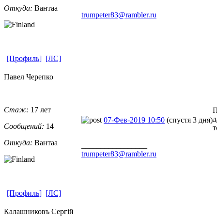
Откуда:
Вантаа
trumpeter83@rambler.ru
[Профиль]
[ЛС]
Павел Черепко
Стаж:
17 лет
П
д
07-Фев-2019 10:50
(спустя 3 дня)
Сообщений:
14
т
Откуда:
Вантаа
_________________
trumpeter83@rambler.ru
[Профиль]
[ЛС]
Калашниковъ Сергiй