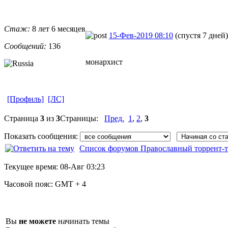
Стаж:
8 лет 6 месяцев
15-Фев-2019 08:10
(спустя 7 дней)
Сообщений:
136
монархист
[Профиль]
[ЛС]
Страница
3
из
3
Страницы:
Пред.
1
,
2
,
3
Показать сообщения:
Список форумов Православный торрент-т
Текущее время:
08-Авг 03:23
Часовой пояс:
GMT + 4
Вы
не можете
начинать темы