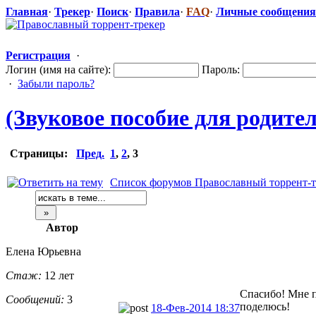
Главная
·
Трекер
·
Поиск
·
Правила
·
FAQ
·
Личные сообщения
Регистрация
·
Логин (имя на сайте):
Пароль:
·
Забыли пароль?
(Звуковое пособие для родите
Страницы:
Пред.
1
,
2
,
3
Список форумов Православный торрент-т
Автор
Елена Юрьевна
Стаж:
12 лет
Спасибо! Мне п
Сообщений:
3
поделюсь!
18-Фев-2014 18:37