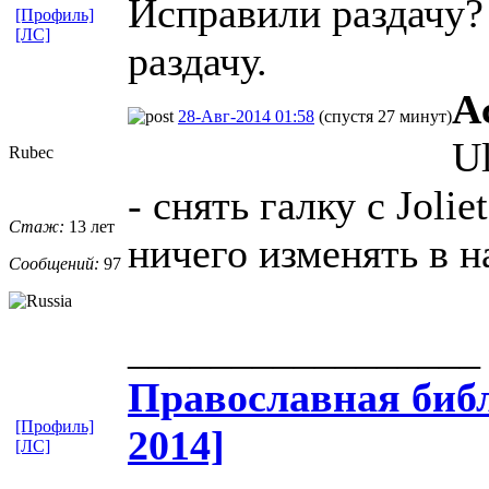
Исправили раздачу?
[Профиль]
[ЛС]
раздачу.
A
28-Авг-2014 01:58
(спустя 27 минут)
Ul
Rubec
- снять галку с Joli
Стаж:
13 лет
ничего изменять в 
Сообщений:
97
_________________
Православная​ библ
[Профиль]
2014]
[ЛС]