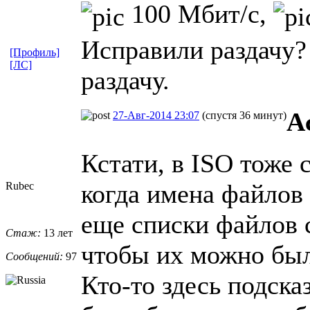
100 Мбит/с,
Исправили раздачу?
[Профиль]
[ЛС]
раздачу.
A
27-Авг-2014 23:07
(спустя 36 минут)
Кстати, в ISO тоже 
когда имена файлов
Rubec
еще списки файлов 
Стаж:
13 лет
чтобы их можно был
Сообщений:
97
Кто-то здесь подска