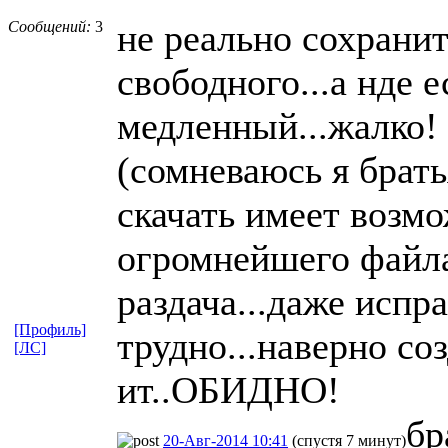
не реально сохранит
Сообщений:
3
свободного...а нде 
медленный...жалко! .
(сомневаюсь я брать
скачать имеет возмо
огромнейшего файла
раздача...даже испр
[Профиль]
трудно...наверно со
[ЛС]
ит..ОБИДНО!
бр
20-Авг-2014 10:41
(спустя 7 минут)