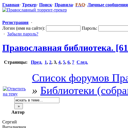
Главная
·
Трекер
·
Поиск
·
Правила
·
FAQ
·
Личные сообщения
Регистрация
·
Логин (имя на сайте):
Пароль:
·
Забыли пароль?
Православная
​ библиотека. [6
Страницы:
Пред.
1
,
2
,
3
,
4
,
5
,
6
,
7
След.
Список форумов Пра
»
Библиотеки (собра
Автор
Сергий
Виталиевич