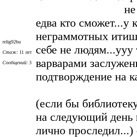
не
едва кто сможет...у
неграммотных итиш
relig92bu
себе не людям...ууу 
Стаж:
11 лет
варварами заслужен
Сообщений:
3
подтворждение на к
(если бы библиотек
на следующий день 
лично проследил...)