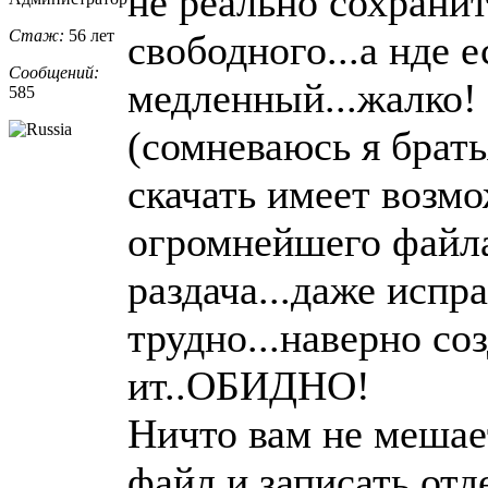
не реально сохранит
Стаж:
56 лет
свободного...а нде 
Сообщений:
медленный...жалко! .
585
(сомневаюсь я брать
скачать имеет возмо
огромнейшего файла
раздача...даже испр
трудно...наверно со
ит..ОБИДНО!
Ничто вам не мешае
файл и записать отд