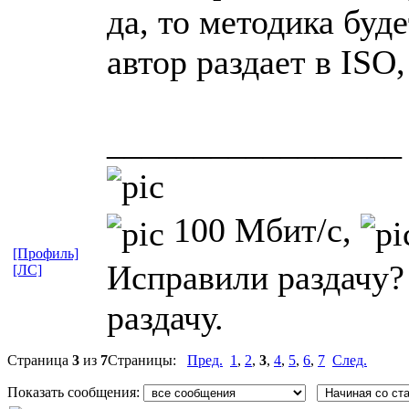
да, то методика буде
автор раздает в ISO,
_________________
100 Мбит/с,
[Профиль]
Исправили раздачу?
[ЛС]
раздачу.
Страница
3
из
7
Страницы:
Пред.
1
,
2
,
3
,
4
,
5
,
6
,
7
След.
Показать сообщения: