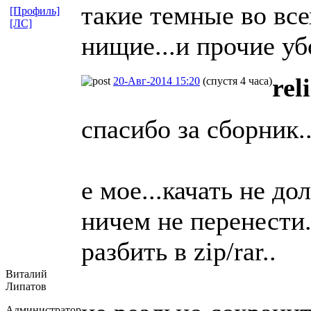
такие темные во все
[Профиль]
[ЛС]
нищие...и прочие убо
rel
20-Авг-2014 15:20
(спустя 4 часа)
спасибо за сборник..
е мое...качать не до
ничем не перенести.
разбить в zip/rar..
Виталий
Липатов
Администратор