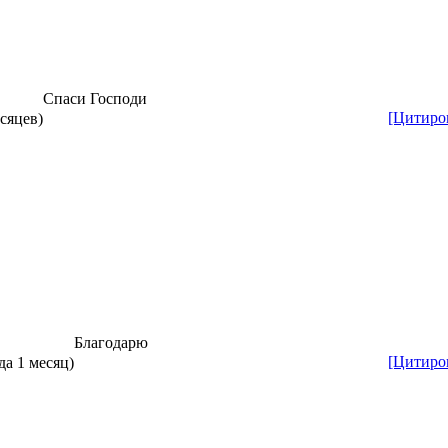
Спаси Господи
[Цитиро
есяцев)
Благодарю
[Цитиро
да 1 месяц)