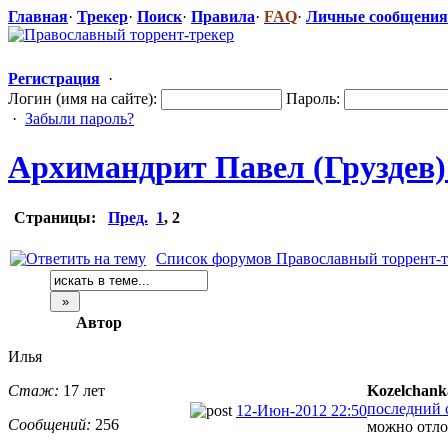
Главная
·
Трекер
·
Поиск
·
Правила
·
FAQ
·
Личные сообщения
Регистрация
·
Логин (имя на сайте):
Пароль:
·
Забыли пароль?
Архимандрит Павел (Груздев) -
Страницы:
Пред.
1
,
2
Список форумов Православный торрент-т
Автор
Илья
Стаж:
17 лет
Kozelchank
последний с
12-Июн-2012 22:50
Сообщений:
256
можно отло