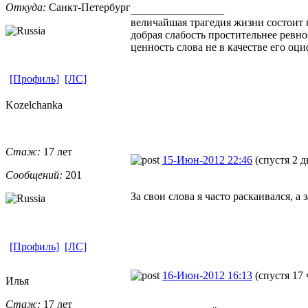
Откуда:
Санкт-Петерб
​ург
_________________
величайшая трагедия жизни состоит н
добрая слабость простительнее ревно
ценность слова не в качестве его оц
[Профиль]
[ЛС]
Kozelchanka
Стаж:
17 лет
15-Июн-2012 22:46
(спустя 2 д
Сообщений:
201
За свои слова я часто раскаивался, 
[Профиль]
[ЛС]
16-Июн-2012 16:13
(спустя 17 
Илья
Стаж:
17 лет