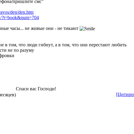
лефона/пришлите смс"
ravos/den/den.htm
uth/?t=book&num=704
нные часы... не живые они - не тикают
е в том, что люди гибнут, а в том, что они перестают любить
сти не по разуму
ифровки
Спаси вас Господи!
[Цитиро
месяцев)