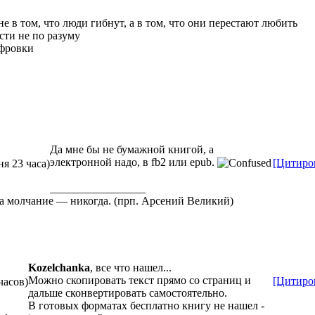
е в том, что люди гибнут, а в том, что они перестают любить
сти не по разуму
ифровки
Да мне бы не бумажной книгой, а
электронной надо, в fb2 или epub.
[Цитиро
ня 23 часа)
_________________
а за молчание — никогда. (прп. Арсений Великий)
Kozelchanka
, все что нашел...
Можно скопировать текст прямо со страниц и
[Цитиро
часов)
дальше сконвертировать самостоятельно.
В готовых форматах бесплатно книгу не нашел -