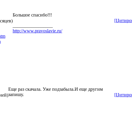
Большое спасибо!!!
[Цитиро
есяцев)
_________________
http://www.pravoslavie.ru/
htm
m
Еще раз скачала. Уже подзабыла.И еще другим
запишу.
[Цитиро
ней)