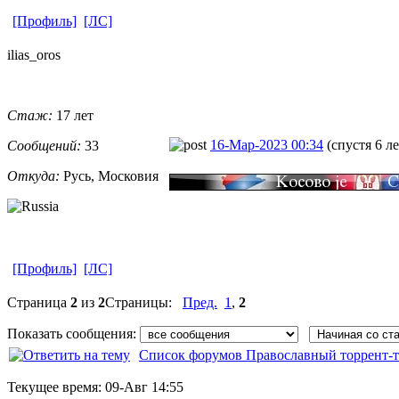
[Профиль]
[ЛС]
ilias_oros
Стаж:
17 лет
16-Мар-2023 00:34
(спустя 6 л
Сообщений:
33
Откуда:
Русь, Московия
[Профиль]
[ЛС]
Страница
2
из
2
Страницы:
Пред.
1
,
2
Показать сообщения:
Список форумов Православный торрент-т
Текущее время:
09-Авг 14:55