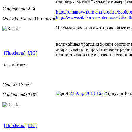
или вирусы, или "укажите номер те
Сообщений:
256
http://romanov-murman.narod.ru/book/p
http://www.sakharov-center.ru/asfcd/a
Откуда:
Санкт-Петерб
​ург
Не бумажная книга - это как электро
_________________
величайшая трагедия жизни состоит н
добрая слабость простительнее ревно
[Профиль]
[ЛС]
ценность слова не в качестве его оц
stepan-frunz
​e
Стаж:
17 лет
22-Апр-2013 16:02
(спустя 10 
Сообщений:
2563
[Профиль]
[ЛС]