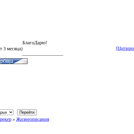
БлагоДарю!
[Цитиро
ет 3 месяца)
_________________
рекер
»
Жизнеописания