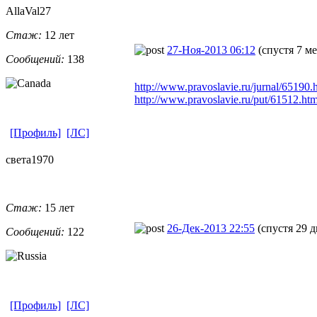
AllaVal27
Стаж:
12 лет
27-Ноя-2013 06:12
(спустя 7 м
Сообщений:
138
http://www.pravoslavie.ru/jurnal/65190.
http://www.pravoslavie.ru/put/61512.ht
[Профиль]
[ЛС]
света1970
Стаж:
15 лет
26-Дек-2013 22:55
(спустя 29 д
Сообщений:
122
[Профиль]
[ЛС]