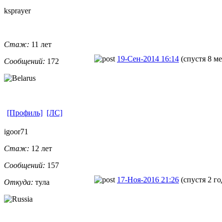
ksprayer
Стаж:
11 лет
19-Сен-2014 16:14
(спустя 8 м
Сообщений:
172
[Профиль]
[ЛС]
igoor71
Стаж:
12 лет
Сообщений:
157
17-Ноя-2016 21:26
(спустя 2 го
Откуда:
тула