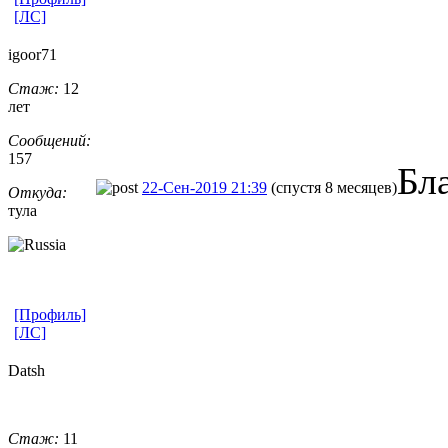
[ЛС]
igoor71
Стаж:
12
лет
Сообщений:
157
Бл
22-Сен-2019 21:39
(спустя 8 месяцев)
Откуда:
тула
[Профиль]
[ЛС]
Datsh
Стаж:
11