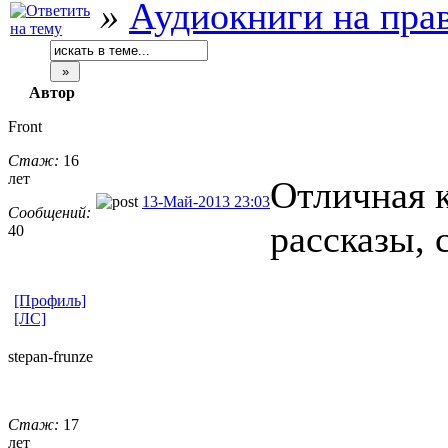
»
Аудиокниги на пра
Автор
Front
Стаж:
16
лет
Отличная 
13-Май-2013 23:03
Сообщений:
рассказы, 
40
[Профиль]
[ЛС]
stepan-frunz
​e
Стаж:
17
лет