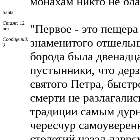
монахам никто не бла
Santa
Стаж:
12
"Первое - это пещера
лет
знаменитого отшельни
Сообщений:
3
борода была двенадц
пустынники, что дерз
святого Петра, быстр
смерти не разлагалис
традиции самым дурн
чересчур самоуверен
столетий назад лаврс