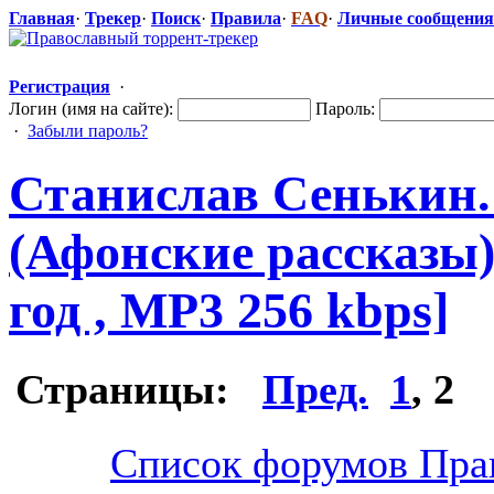
Главная
·
Трекер
·
Поиск
·
Правила
·
FAQ
·
Личные сообщения
Регистрация
·
Логин (имя на сайте):
Пароль:
·
Забыли пароль?
Станислав Сенькин.
(Афонские рассказы).
год , MP3 256 kbps]
Страницы:
Пред.
1
,
2
Список форумов Пра