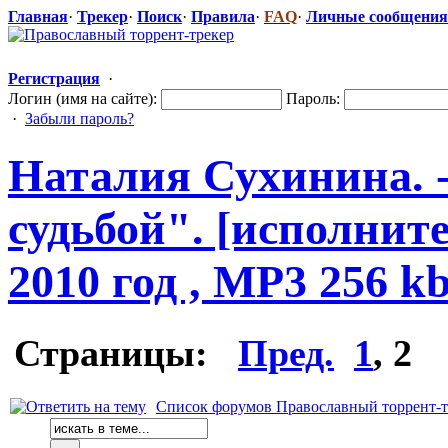
Главная
·
Трекер
·
Поиск
·
Правила
·
FAQ
·
Личные сообщения
Регистрация
·
Логин (имя на сайте):
Пароль:
·
Забыли пароль?
Наталия Сухинина. -
судьбой". [исполнит
2010 год , MP3 256 k
Страницы:
Пред.
1
,
2
Список форумов Православный торрент-т