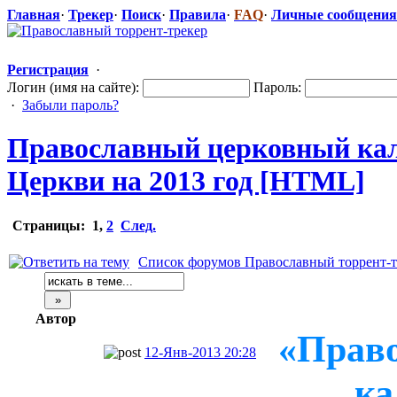
Главная
·
Трекер
·
Поиск
·
Правила
·
FAQ
·
Личные сообщения
Регистрация
·
Логин (имя на сайте):
Пароль:
·
Забыли пароль?
Православный
​ церковный к
Церкви на 2013 год [HTML]
Страницы:
1
,
2
След.
Список форумов Православный торрент-т
Автор
«Прав
12-Янв-2013 20:28
ка