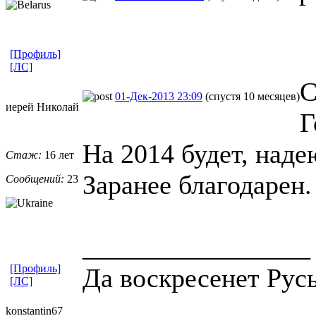
[Профиль]
[ЛС]
С
01-Дек-2013 23:09
(спустя 10 месяцев)
иерей Николай
Г
На 2014 будет, над
Стаж:
16 лет
Заранее благодарен.
Сообщений:
23
_________________
[Профиль]
Да воскресенет Русь
[ЛС]
konstantin67