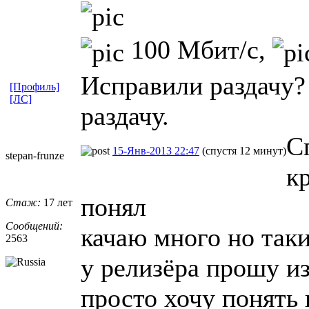
100 Мбит/с,
Исправили раздачу?
[Профиль]
[ЛС]
раздачу.
С
15-Янв-2013 22:47
(спустя 12 минут)
stepan-frunz
​e
кр
понял
Стаж:
17 лет
Сообщений:
качаю много но таки
2563
у релизёра прошу из
просто хочу понять 