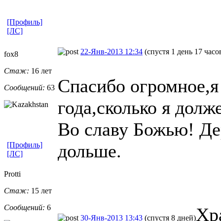
[Профиль]
[ЛС]
22-Янв-2013 12:34
(спустя 1 день 17 часо
fox8
Стаж:
16 лет
Спасибо огромное,я
Сообщений:
63
года,сколько я долж
Во славу Божью! Де
[Профиль]
дольше.
[ЛС]
Protti
Стаж:
15 лет
Сообщений:
6
Хр
30-Янв-2013 13:43
(спустя 8 дней)