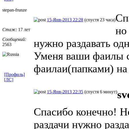
stepan-frunz
​e
Сп
15-Янв-2013 22:28
(спустя 23 часа)
но
Стаж:
17 лет
Сообщений:
нужно раздавать одн
2563
Уменя ваши фаилы 
фаилаи(папками) на
[Профиль]
[ЛС]
sv
15-Янв-2013 22:35
(спустя 6 минут)
Спасибо конечно! Н
раздачи нужно разда