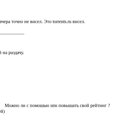
вчера точно не висел. Это torrents.ru висел.
___________
 на раздачу.
Можно ли с помошью sms повышать свой рейтинг ?
ей)