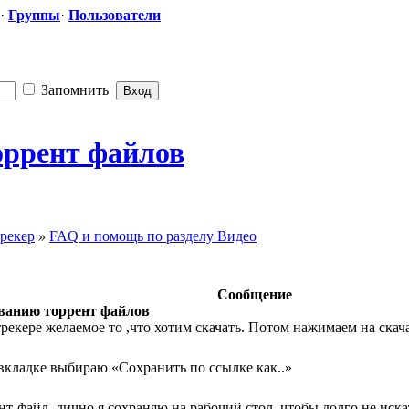
·
Группы
·
Пользователи
Запомнить
оррент файлов
рекер
»
FAQ и помощь по разделу Видео
Сообщение
ванию торрент файлов
рекере желаемое то ,что хотим скачать. Потом нажимаем на скач
кладке выбираю «Сохранить по ссылке как..»
т-файл, лично я сохраняю на рабочий стол, чтобы долго не иска