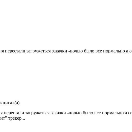
ня перестали загружаться закачки -ночью было все нормально а 
s
писал(а):
ня перестали загружаться закачки -ночью было все нормально а с
т" трекер...