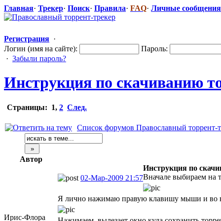
Главная
·
Трекер
·
Поиск
·
Правила
·
FAQ
·
Личные сообщения
Регистрация
·
Логин (имя на сайте):
Пароль:
·
Забыли пароль?
Инструкция по скачиванию т
Страницы:
1
,
2
След.
Список форумов Православный торрент-т
Автор
Инструкция по скачи
Вначале выбираем на т
02-Мар-2009 21:57
Я лично нажимаю правую клавишу мыши и во в
Ирис-Флора
Нажимаем, вылезает окно куда сохранить торрен