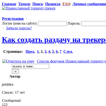
Главная
·
Трекер
·
Поиск
·
Правила
·
FAQ
·
Личные сообщения
Регистрация
·
Логин (имя на сайте):
Пароль:
·
Забыли пароль?
Как создать раздачу на треке
Страницы:
Пред.
1
,
2
,
3
,
4
,
5
,
6
,
7
След.
Список форумов Православный торрент-т
Автор
prishlez
Стаж:
17 лет
Сообщений:
122