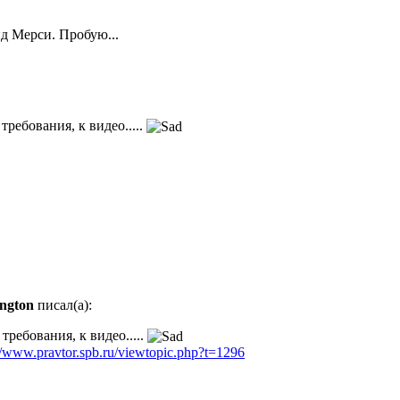
д Мерси. Пробую...
требования, к видео.....
ington
писал(а):
требования, к видео.....
//www.pravtor.spb.ru/viewtopic.php?t=1296