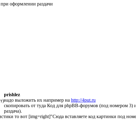
и при оформлении раздачи
prishlez
надо выложить их например на
http://4put.ru
т)
скопировать от тyда Код для phpBB-форумов (под номером 3) и
раздача).
истики то вот [img=right]"Сюда вставляете код картинки под номе