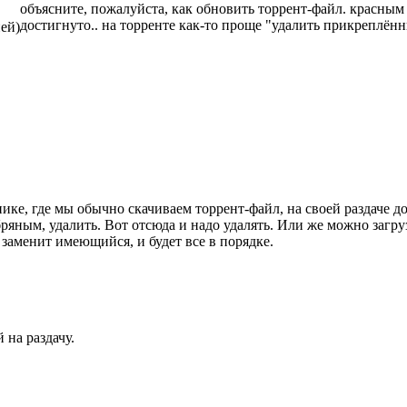
объясните, пожалуйста, как обновить торрент-файл. красны
достигнуто.. на торренте как-то проще "удалить прикреплён
ней)
пике, где мы обычно скачиваем торрент-файл, на своей раздаче д
бряным, удалить. Вот отсюда и надо удалять. Или же можно загр
 заменит имеющийся, и будет все в порядке.
 на раздачу.