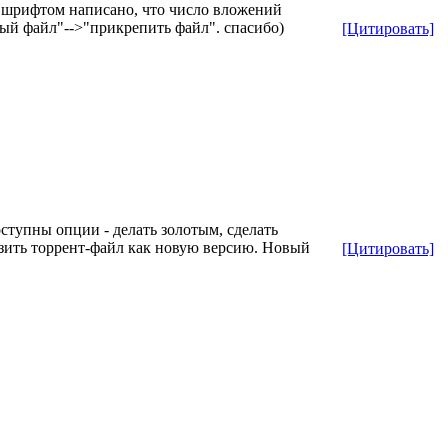
м шрифтом написано, что число вложений
ный файл"-->"прикрепить файл". спасибо)
[Цитировать]
оступны опции - делать золотым, сделать
узить торрент-файл как новую версию. Новый
[Цитировать]