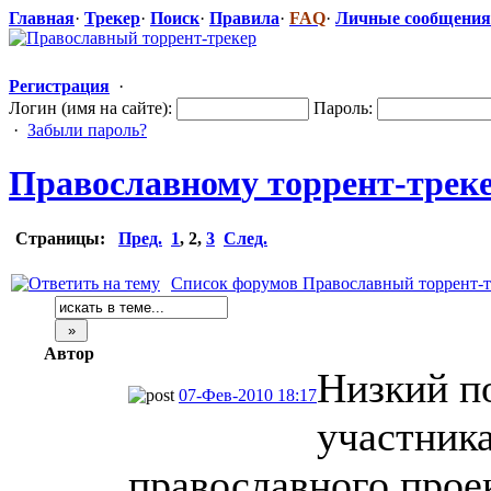
Главная
·
Трекер
·
Поиск
·
Правила
·
FAQ
·
Личные сообщения
Регистрация
·
Логин (имя на сайте):
Пароль:
·
Забыли пароль?
Православном
​у торрент-трек
Страницы:
Пред.
1
,
2
,
3
След.
Список форумов Православный торрент-т
Автор
Низкий п
07-Фев-2010 18:17
участника
православного прое