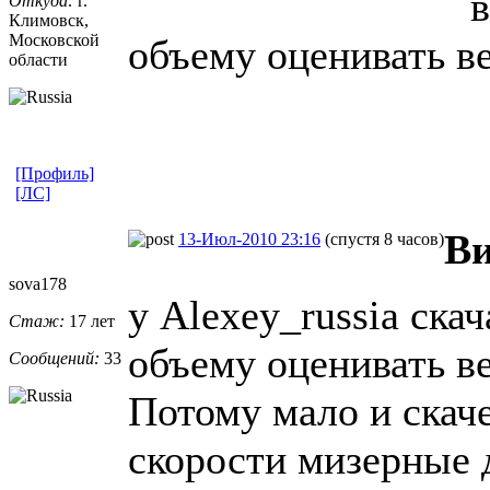
в
Откуда:
г.
Климовск,
Московской
объему оценивать в
области
[Профиль]
[ЛС]
Ви
13-Июл-2010 23:16
(спустя 8 часов)
sova178
у Alexey_russia скач
Стаж:
17 лет
объему оценивать в
Сообщений:
33
Потому мало и скаче
скорости мизерные д