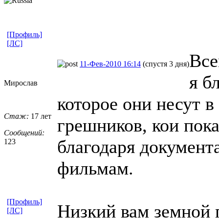
[Профиль]
[ЛС]
Все
11-Фев-2010 16:14
(спустя 3 дня)
я б
Мирослав
которое они несут 
Стаж:
17 лет
грешников, кои пок
Сообщений:
благодаря докумен
123
фильмам.
[Профиль]
Низкий вам земной 
[ЛС]