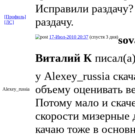
Исправили раздачу?
[Профиль]
раздачу.
[ЛС]
sov
17-Июл-2010 20:37
(спустя 3 дня)
Виталий К
писал(а)
у Alexey_russia скач
объему оценивать в
Alexey_russi
​a
Потому мало и скаче
скорости мизерные д
качаю тоже в основн