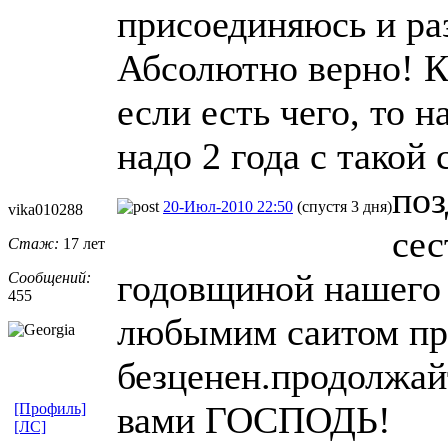
присоединяюсь и ра
Абсолютно верно! Ка
если есть чего, то н
надо 2 года с такой
поз
20-Июл-2010 22:50
(спустя 3 дня)
vika010288
сес
Стаж:
17 лет
годовщиной нашего 
Сообщений:
455
любымим саитом пр
безценен.продолжайт
вами ГОСПОДЬ!
[Профиль]
[ЛС]