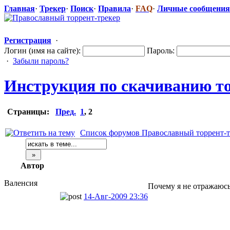
Главная
·
Трекер
·
Поиск
·
Правила
·
FAQ
·
Личные сообщения
Регистрация
·
Логин (имя на сайте):
Пароль:
·
Забыли пароль?
Инструкция по скачиванию т
Страницы:
Пред.
1
,
2
Список форумов Православный торрент-т
Автор
Валенсия
Почему я не отражаюсь
14-Авг-2009 23:36