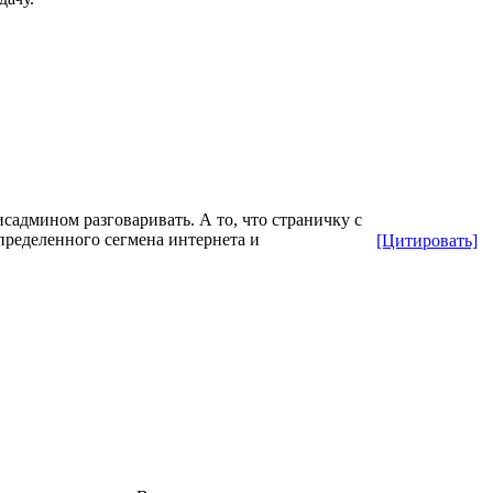
исадмином разговаривать. А то, что страничку с
пределенного сегмена интернета и
[Цитировать]