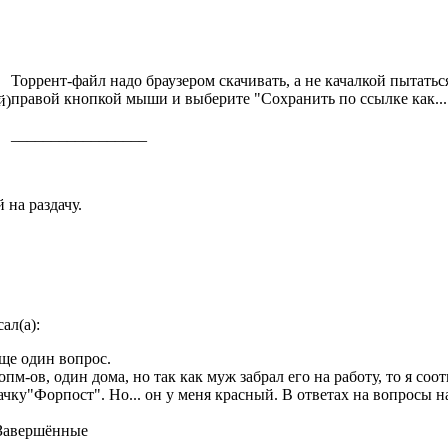
Торрент-файл надо браузером скачивать, а не качалкой пытатьс
правой кнопкой мыши и выберите "Сохранить по ссылке как..."
й)
_________________
 на раздачу.
ал(а):
ще один вопрос.
пм-ов, один дома, но так как муж забрал его на работу, то я соо
чку"Форпост". Но... он у меня красный. В ответах на вопросы на
Завершённые