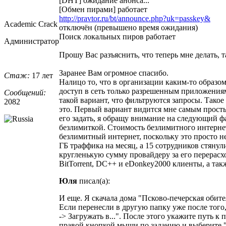
[DHT] ожидание анонса...
[Обмен пирами] работает
http://pravtor.ru/bt/announce.php?uk=passkey&
Academic Crack
отключён (превышено время ожидания)
Поиск локальных пиров работает
Администратор
Прошу Вас разъяснить, что теперь мне делать, та
Заранее Вам огромное спасибо.
Стаж:
17 лет
Налицо то, что в организации каким-то образо
доступ в сеть только разрешенным приложениям,
Сообщений:
такой вариант, что фильтруются запросы. Такое
2082
это. Первый вариант видится мне самым прост
его задать, я обращу внимание на следующий ф
безлимиткой. Стоимость безлимитного интернет
безлимитный интернет, поскольку это просто н
ГБ траффика на месяц, а 15 сотрудников стянул
кругленькую сумму провайдеру за его перерасх
BitTorrent, DC++ и eDonkey2000 клиенты, а такж
Юля
писал(а):
И еще. Я скачала дома "Псково-печерская обител
Если перенесли в другую папку уже после того
-> Загружать в...". После этого укажите путь к
правой кнопкой мыши по заданию и выберите "О