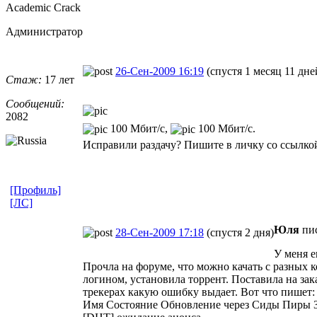
Academic Crack
Администратор
26-Сен-2009 16:19
(спустя 1 месяц 11 дне
Стаж:
17 лет
Сообщений:
2082
100 Мбит/с,
100 Мбит/с.
Исправили раздачу? Пишите в личку со ссылкой
[Профиль]
[ЛС]
Юля
пис
28-Сен-2009 17:18
(спустя 2 дня)
У меня е
Прочла на форуме, что можно качать с разных ко
логином, установила торрент. Поставила на зака
трекерах какую ошибку выдает. Вот что пишет:
Имя Состояние Обновление через Сиды Пиры 