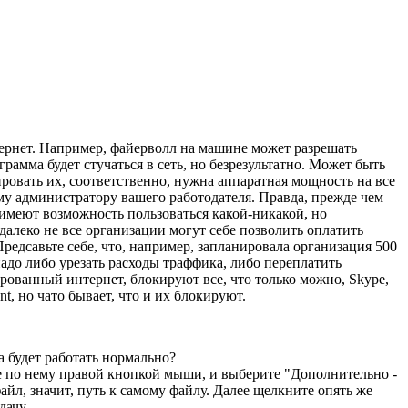
тернет. Например, файерволл на машине может разрешать
рамма будет стучаться в сеть, но безрезультатно. Может быть
зировать их, соответственно, нужна аппаратная мощность на все
у администратору вашего работодателя. Правда, прежде чем
имеют возможность пользоваться какой-никакой, но
алеко не все организации могут себе позволить оплатить
едсавьте себе, что, например, запланировала организация 500
надо либо урезать расходы траффика, либо переплатить
рованный интернет, блокируют все, что только можно, Skype,
t, но чато бывает, что и их блокируют.
ча будет работать нормально?
ите по нему правой кнопкой мыши, и выберите "Дополнительно -
файл, значит, путь к самому файлу. Далее щелкните опять же
дачу.