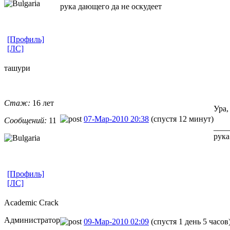
рука дающего да не оскудеет
[Профиль]
[ЛС]
ташури
Стаж:
16 лет
Ура,
07-Мар-2010 20:38
(спустя 12 минут)
Сообщений:
11
____
рука
[Профиль]
[ЛС]
Academic Crack
Администратор
09-Мар-2010 02:09
(спустя 1 день 5 часов