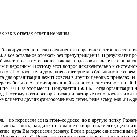
к как в ответах ответ я не нашла.
м блокируются попытки соединения торрент-клиентов к сети ин
 а все остальное отсекать без предупреждения. В результате прог
 бывает, но с этим сложнее, так как надо ловить пакеты и анали
ым и верояным. Поэтому этот вопрос исключительно к системном
актор. Пользователи домашнего интернета в большинстве своем 
а для организаций лежит совсем в других ценовых пределах. И д
ерентабельно. А лимитированный - он и есть лимитированный. Пр
и по 10 ГБ за этот месяц. Получается 150 ГБ. Тогда организации 
од. Поэтому почти все организации, которые используют лимити
е клиенты других файлообменных сетей, реже аську, Mail.ru Agen
ь", но перенесла ее на этом-же диске, но в другую папку. Разда
, как скачалось, найдите это задание в торрент-клиенте, щелкн
 папке, куда Вы перенесли раздачу. Если в раздаче единственный 
бновить хеш". После этого можно будет ставить задание на раз