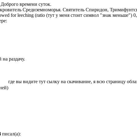
Доброго времени суток.
окровитель Средиземноморья. Святитель Спиридон, Тримифунтск
wed for leeching (ratio (тут у меня стоит символ "знак меньше") 0,
ере:
 на раздачу.
где вы видите тут сылку на скачивание, я всю страницу обла
ней)
4
писал(а):