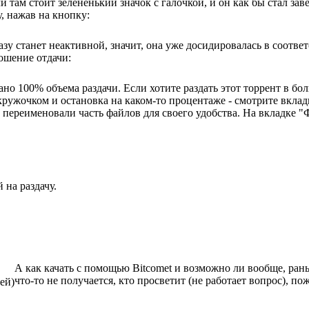
ли там стоит зелененький значок с галочкой, и он как бы стал з
у, нажав на кнопку:
разу станет неактивной, значит, она уже досидировалась в соот
ошение отдачи:
дано 100% объема раздачи. Если хотите раздать этот торрент в бо
кружочком и остановка на каком-то процентаже - смотрите вклад
ереименовали часть файлов для своего удобства. На вкладке "Фа
 на раздачу.
А как качать с помощью Bitcomet и возможно ли вообще, ран
что-то не получается, кто просветит (не работает вопрос), по
ей)
_________________