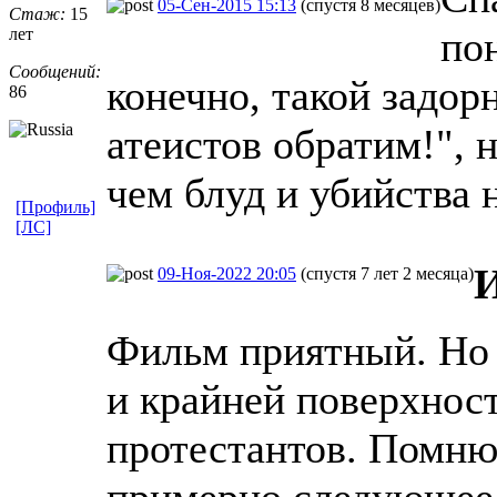
05-Сен-2015 15:13
(спустя 8 месяцев)
Стаж:
15
по
лет
Сообщений:
конечно, такой задор
86
атеистов обратим!", 
чем блуд и убийства 
[Профиль]
[ЛС]
09-Ноя-2022 20:05
(спустя 7 лет 2 месяца)
Фильм приятный. Но 
и крайней поверхност
протестантов. Помню 
примерно следующее: