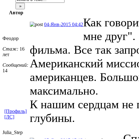
Автор
Как говори
04-Янв-2015 04:42
мне друг".
Феодор
фильма. Все так запр
Стаж:
16
лет
Американский миссио
Сообщений:
14
американцев. Большо
максимально.
К нашим сердцам не п
[Профиль]
глубины.
[ЛС]
Julia_Step
Сп