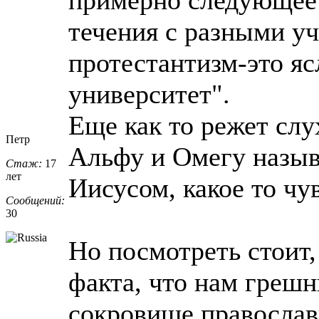
течения с разными у
протестантизм-это яс
университет".
Еще как то режет слу
Петр
Альфу и Омегу назыв
Стаж:
17
лет
Иисусом, какое то чу
Сообщений:
30
Но посмотреть стоит,
факта, что нам грешн
сокровище православ