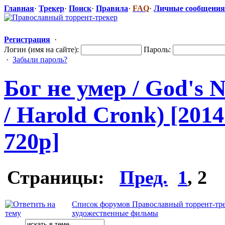
Главная
·
Трекер
·
Поиск
·
Правила
·
FAQ
·
Личные сообщения
Регистрация
·
Логин (имя на сайте):
Пароль:
·
Забыли пароль?
Бог не умер / God's 
/ Harold Cronk) [201
720p]
Страницы:
Пред.
1
,
2
Список форумов Православный торрент-тр
художественные фильмы