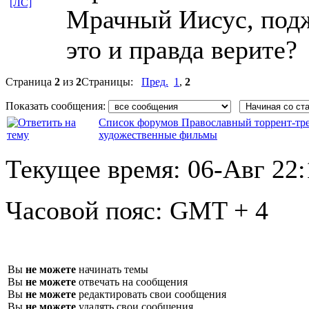
[ЛС]
Мрачный Иисус, под
это и правда верите?
Страница
2
из
2
Страницы:
Пред.
1
,
2
Показать сообщения:
Список форумов Православный торрент-тр
художественные фильмы
Текущее время:
06-Авг 22:
Часовой пояс:
GMT + 4
Вы
не можете
начинать темы
Вы
не можете
отвечать на сообщения
Вы
не можете
редактировать свои сообщения
Вы
не можете
удалять свои сообщения