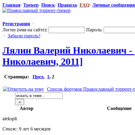
Главная
·
Трекер
·
Поиск
·
Правила
·
FAQ
·
Личные сообщения
Регистрация
·
Логин (имя на сайте):
Пароль:
·
Забыли пароль?
Лялин Валерий Николаевич -
Николаевич, 2011]
Страницы:
Пред.
1
,
2
Список форумов Православный торрент-т
Автор
Сообщение
aleksplt
Стаж:
9 лет 6 месяцев